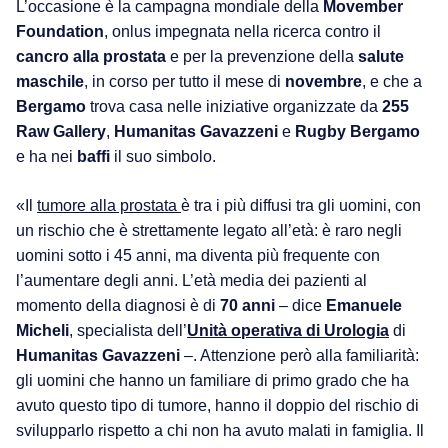
L’occasione è la campagna mondiale della
Movember
Foundation
, onlus impegnata nella ricerca contro il
cancro alla prostata
e per la prevenzione della
salute
maschile
, in corso per tutto il mese di
novembre
, e che a
Bergamo
trova casa nelle iniziative organizzate da
255
Raw Gallery
,
Humanitas Gavazzeni
e
Rugby Bergamo
e ha nei
baffi
il suo simbolo.
«Il
tumore alla prostata
è tra i più diffusi tra gli uomini, con
un rischio che è strettamente legato all’età: è raro negli
uomini sotto i 45 anni, ma diventa più frequente con
l’aumentare degli anni. L’età media dei pazienti al
momento della diagnosi è di
70 anni
– dice
Emanuele
Micheli
, specialista dell’
Unità operativa di Urologia
di
Humanitas Gavazzeni
–. Attenzione però alla familiarità:
gli uomini che hanno un familiare di primo grado che ha
avuto questo tipo di tumore, hanno il doppio del rischio di
svilupparlo rispetto a chi non ha avuto malati in famiglia. Il