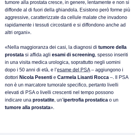
tumore alla prostata cresce, in genere, lentamente e non si
diffonde al di fuori della ghiandola. Esistono però forme più
aggressive, caratterizzate da cellule malate che invadono
rapidamente i tessuti circostanti e si diffondono anche ad
altri organi».
«Nella maggioranza dei casi, la diagnosi di
tumore della
prostata
si affida agli
esami di screening
, spesso inseriti
in una visita medica urologica, soprattutto negli uomini
dopo i 50 anni di età, e l’
esame del PSA
– aggiungono i
dottori
Nicola Pesenti
e
Carmela
Lisanti Rocca
–. Il PSA
non è un marcatore tumorale specifico, pertanto livelli
elevati di PSA o livelli crescenti nel tempo possono
indicare una
prostatite
, un’
ipertrofia prostatica
o un
tumore alla prostata
».