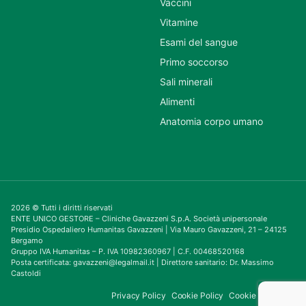
Vaccini
Vitamine
Esami del sangue
Primo soccorso
Sali minerali
Alimenti
Anatomia corpo umano
2026 © Tutti i diritti riservati
ENTE UNICO GESTORE – Cliniche Gavazzeni S.p.A. Società unipersonale
Presidio Ospedaliero Humanitas Gavazzeni | Via Mauro Gavazzeni, 21 – 24125
Bergamo
Gruppo IVA Humanitas – P. IVA 10982360967 | C.F. 00468520168
Posta certificata: gavazzeni@legalmail.it | Direttore sanitario: Dr. Massimo
Castoldi
Privacy Policy
Cookie Policy
Cookie Consent