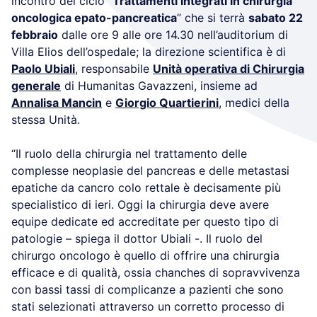
incontro del ciclo “
Trattamenti integrati in chirurgia
oncologica epato-pancreatica
” che si terrà
sabato 22
febbraio
dalle ore 9 alle ore 14.30 nell’auditorium di
Villa Elios dell’ospedale; la direzione scientifica è di
Paolo Ubiali
, responsabile
Unità operativa di Chirurgia
generale
di Humanitas Gavazzeni, insieme ad
Annalisa Mancin
e
Giorgio Quartierini
, medici della
stessa Unità.
“Il ruolo della chirurgia nel trattamento delle
complesse neoplasie del pancreas e delle metastasi
epatiche da cancro colo rettale è decisamente più
specialistico di ieri. Oggi la chirurgia deve avere
equipe dedicate ed accreditate per questo tipo di
patologie – spiega il dottor Ubiali -. Il ruolo del
chirurgo oncologo è quello di offrire una chirurgia
efficace e di qualità, ossia chanches di sopravvivenza
con bassi tassi di complicanze a pazienti che sono
stati selezionati attraverso un corretto processo di