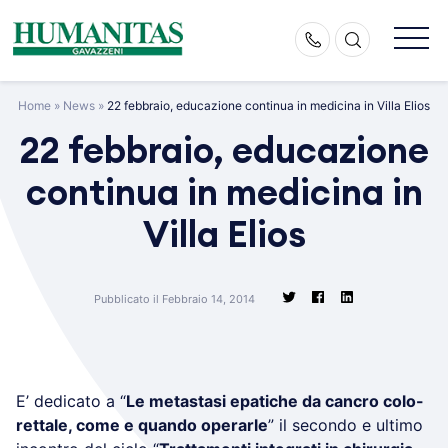
Skip
to
content
Home
»
News
»
22 febbraio, educazione continua in medicina in Villa Elios
22 febbraio, educazione
continua in medicina in
Villa Elios
Pubblicato il Febbraio 14, 2014
E’ dedicato a “
Le metastasi epatiche da cancro colo-
rettale, come e quando operarle
” il secondo e ultimo