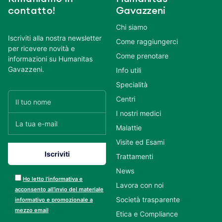
contatto!
Gavazzeni
Chi siamo
Iscriviti alla nostra newsletter
Come raggiungerci
per ricevere novità e
Come prenotare
informazioni su Humanitas
Gavazzeni.
Info utili
Specialità
Centri
I nostri medici
Malattie
Visite ed Esami
Trattamenti
News
Ho letto l’informativa e
Lavora con noi
acconsento all’invio del materiale
Società trasparente
informativo e promozionale a
mezzo email
Etica e Compliance