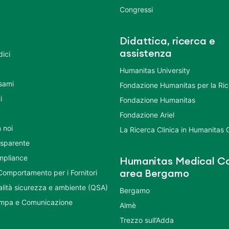
Congressi
Didattica, ricerca e
assistenza
dici
Humanitas University
Esami
Fondazione Humanitas per la Ri
i
Fondazione Humanitas
Fondazione Ariel
 noi
La Ricerca Clinica in Humanitas
asparente
mpliance
Humanitas Medical Ca
Comportamento per i Fornitori
area Bergamo
ualità sicurezza e ambiente (QSA)
Bergamo
ampa e Comunicazione
Almè
Trezzo sull’Adda