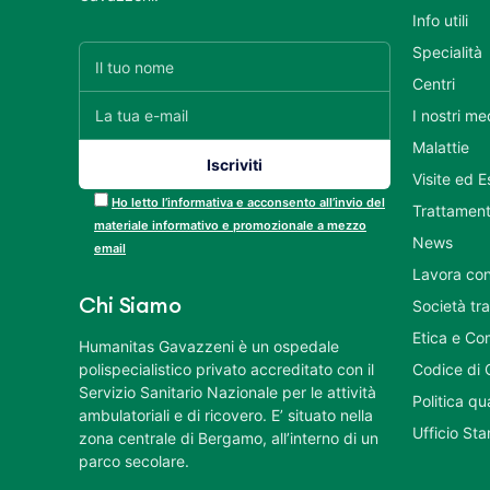
Info utili
Specialità
Centri
I nostri me
Malattie
Visite ed 
Ho letto l’informativa e acconsento all’invio del
Trattament
materiale informativo e promozionale a mezzo
News
email
Lavora con
Chi Siamo
Società tr
Etica e Co
Humanitas Gavazzeni è un ospedale
polispecialistico privato accreditato con il
Codice di 
Servizio Sanitario Nazionale per le attività
Politica q
ambulatoriali e di ricovero. E’ situato nella
Ufficio St
zona centrale di Bergamo, all’interno di un
parco secolare.