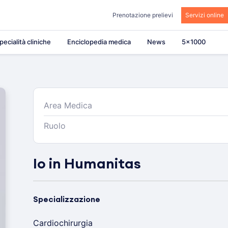
Prenotazione prelievi
Servizi online
pecialità cliniche
Enciclopedia medica
News
5×1000
Area Medica
Ruolo
Io in Humanitas
Specializzazione
Cardiochirurgia