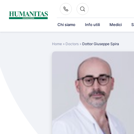
Skip
to
content
Chi siamo
Info utili
Medici
S
Home
»
Doctors
»
Dottor Giuseppe Spira