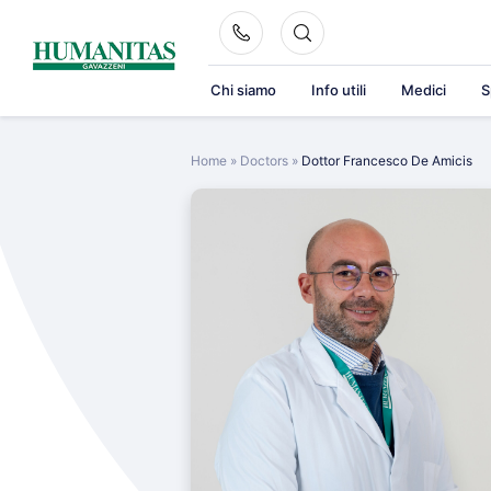
Skip
to
content
Chi siamo
Info utili
Medici
S
Home
»
Doctors
»
Dottor Francesco De Amicis