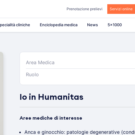
Prenotazione prelievi
Servizi online
pecialità cliniche
Enciclopedia medica
News
5×1000
Area Medica
Ruolo
Io in Humanitas
Aree mediche di interesse
Anca e ginocchio: patologie degenerative (condr