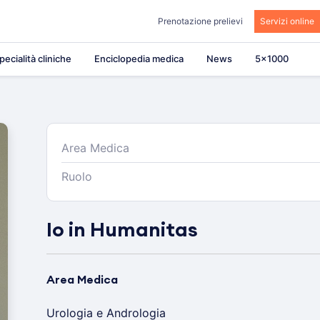
Prenotazione prelievi
Servizi online
pecialità cliniche
Enciclopedia medica
News
5×1000
Area Medica
Ruolo
Io in Humanitas
Area Medica
Urologia e Andrologia