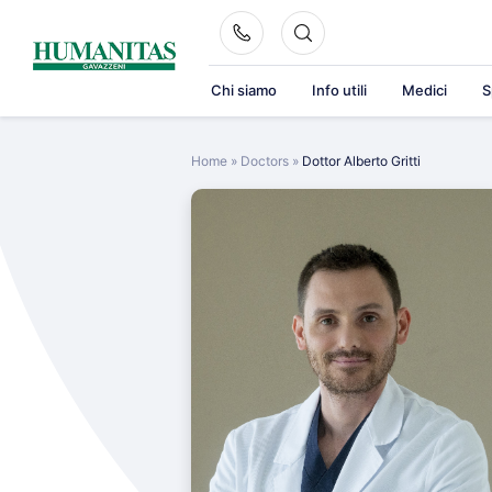
Skip
to
content
Chi siamo
Info utili
Medici
S
Home
»
Doctors
»
Dottor Alberto Gritti