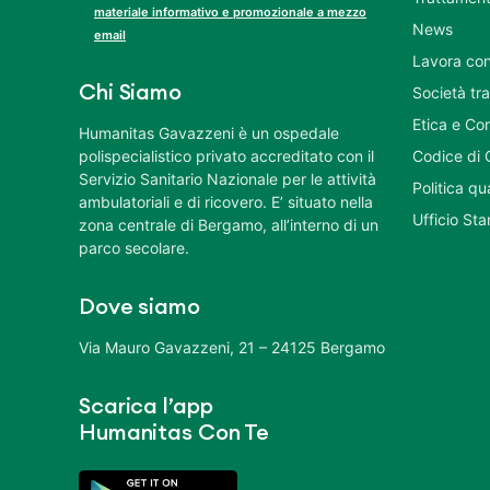
materiale informativo e promozionale a mezzo
News
email
Lavora con
Chi Siamo
Società tr
Etica e Co
Humanitas Gavazzeni è un ospedale
polispecialistico privato accreditato con il
Codice di 
Servizio Sanitario Nazionale per le attività
Politica q
ambulatoriali e di ricovero. E’ situato nella
Ufficio St
zona centrale di Bergamo, all’interno di un
parco secolare.
Dove siamo
Via Mauro Gavazzeni, 21 – 24125 Bergamo
Scarica l’app
Humanitas Con Te