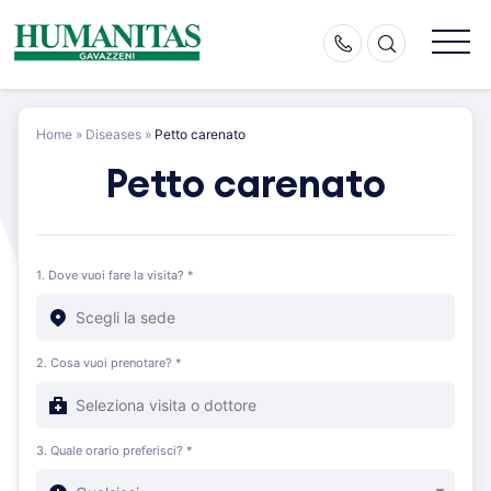
Skip
to
content
Home
»
Diseases
»
Petto carenato
Petto carenato
1. Dove vuoi fare la visita? *
2. Cosa vuoi prenotare? *
3. Quale orario preferisci? *