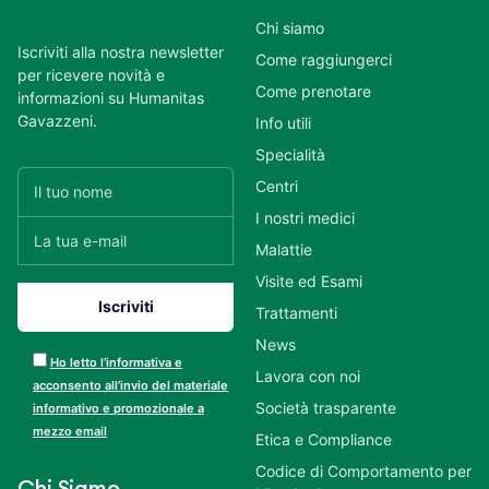
Chi siamo
Iscriviti alla nostra newsletter
Come raggiungerci
per ricevere novità e
Come prenotare
informazioni su Humanitas
Gavazzeni.
Info utili
Specialità
Centri
I nostri medici
Malattie
Visite ed Esami
Trattamenti
News
Ho letto l’informativa e
Lavora con noi
acconsento all’invio del materiale
Società trasparente
informativo e promozionale a
mezzo email
Etica e Compliance
Codice di Comportamento per
Chi Siamo