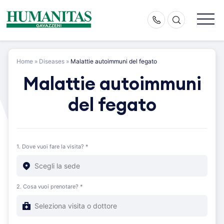
Skip
to
content
Home
»
Diseases
»
Malattie autoimmuni del fegato
Malattie autoimmuni
del fegato
1. Dove vuoi fare la visita? *
2. Cosa vuoi prenotare? *