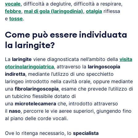
vocale
, difficoltà a deglutire, difficoltà a respirare,
febbre
,
mal di gola (laringodinia)
,
otalgia
riflessa
e
tosse
.
Come può essere individuata
la laringite?
La
laringite
viene diagnosticata nell’ambito della
visita
otorinolaringoiatrica
, attraverso la
laringoscopia
indiretta
, mediante l’utlizzo di uno specchietto
laringeo introdotto nella cavità orale, oppure mediante
una
fibrolaringoscopia
, esame che prevede l’utilizzo di
un tubicino flessibile dotato di
una
microtelecamera
che, introdotto attraverso
il
naso
, percorre le vie aeree superiori, giungendo fino
al piano delle corde vocali.
Ove lo ritenga necessario, lo
specialista