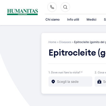
Skip
to
content
Chi siamo
Info utili
Medici
S
Home
»
Diseases
»
Epitrocleite (gomito del g
Epitrocleite (g
1. Dove vuoi fare la visita? *
2. Cosa v