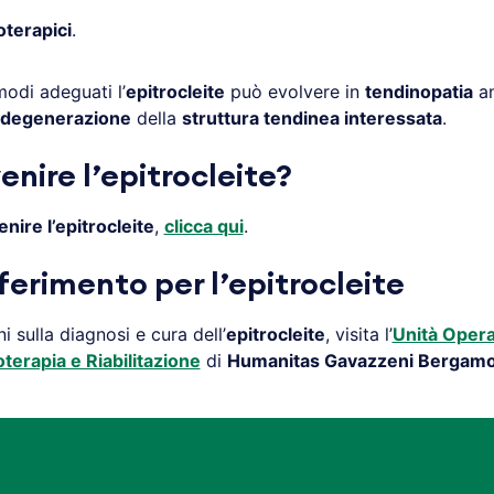
oterapici
.
modi adeguati l’
epitrocleite
può evolvere in
tendinopatia
an
degenerazione
della
struttura tendinea interessata
.
nire l’epitrocleite?
nire l’epitrocleite
,
clicca qui
.
ferimento per l’epitrocleite
 sulla diagnosi e cura dell’
epitrocleite
, visita l’
Unità Opera
oterapia e Riabilitazione
di
Humanitas Gavazzeni Bergam