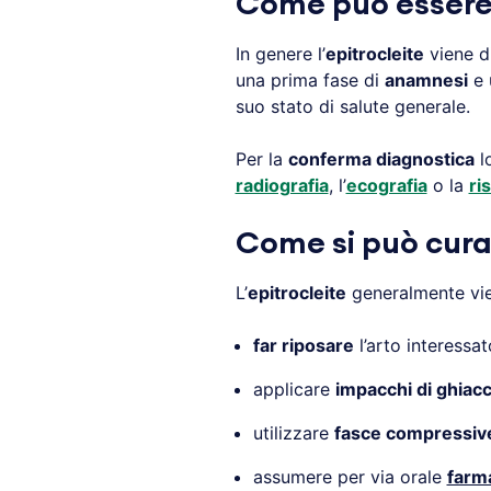
Come può essere 
In genere l’
epitrocleite
viene d
una prima fase di
anamnesi
e 
suo stato di salute generale.
Per la
conferma diagnostica
lo
radiografia
, l’
ecografia
o la
ri
Come si può curar
L’
epitrocleite
generalmente vien
far riposare
l’arto interessat
applicare
impacchi di ghiacc
utilizzare
fasce compressive
assumere per via orale
farm