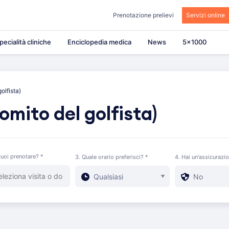
Prenotazione prelievi
Servizi online
pecialità cliniche
Enciclopedia medica
News
5×1000
olfista)
omito del golfista)
uoi prenotare? *
3. Quale orario preferisci? *
4. Hai un'assicurazi