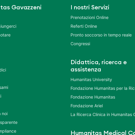
tas Gavazzeni
I nostri Servizi
Prenotazioni Online
iungerci
Referti Online
otare
Pronto soccorso in tempo reale
Congressi
Didattica, ricerca e
assistenza
dici
Humanitas University
Esami
Fondazione Humanitas per la Ri
i
Fondazione Humanitas
Fondazione Ariel
 noi
La Ricerca Clinica in Humanitas
asparente
mpliance
Humanitas Medical Ca