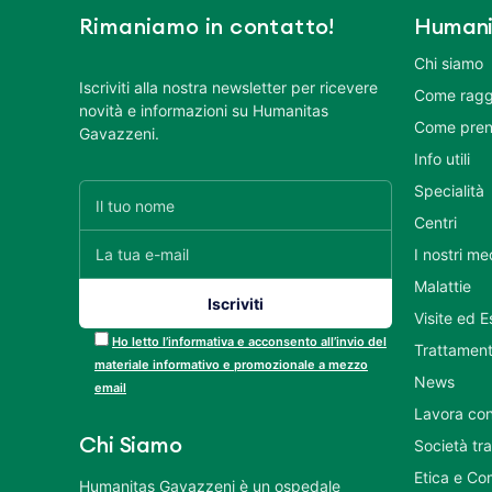
Rimaniamo in contatto!
Humani
Chi siamo
Iscriviti alla nostra newsletter per ricevere
Come ragg
novità e informazioni su Humanitas
Come pren
Gavazzeni.
Info utili
Specialità
Centri
I nostri me
Malattie
Visite ed 
Ho letto l’informativa e acconsento all’invio del
Trattament
materiale informativo e promozionale a mezzo
News
email
Lavora con
Chi Siamo
Società tr
Etica e Co
Humanitas Gavazzeni è un ospedale