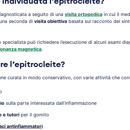
individuata l’epitrocleite?
iagnosticata a seguito di una
visita ortopedica
in cui il me
una seconda di
visita obiettiva
basata sul racconto dei sint
 specialista può richiedere l’esecuzione di alcuni esami di
sonanza magnetica
.
e l’epitrocleite?
e curata in modo conservativo, con varie attività che cons
o
io
sulla parte interessata dall’infiammazione
 e tutori
per il gomito
aci antinfiammatori