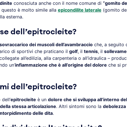
dinite
conosciuta anche con il nome comune di
“gomito de 
 questo è molto simile alla
epicondilite laterale
(gomito del
la esterna.
se dell’epitrocleite?
sovraccarico dei muscoli dell’avambraccio
che, a seguito 
rico di sportivi che praticano il
golf
, il
tennis
, il
sollevame
ollegate all’edilizia, alla carpenteria o all’idraulica – pro
ndo un’
infiammazione che è all’origine del dolore
che si pr
mi dell’epitrocleite?
 dell’
epitrocleite
è un
dolore che si sviluppa all’interno de
à della stessa articolazione
. Altri sintomi sono la
debolezza 
intorpidimento delle dita
.