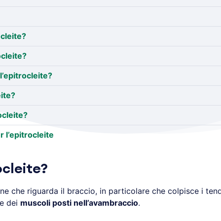
cleite?
ocleite?
’epitrocleite?
ite?
ocleite?
 l’epitrocleite
ocleite?
e che riguarda il braccio, in particolare che colpisce i tend
e dei
muscoli posti nell’avambraccio
.