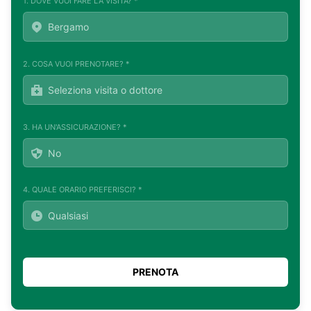
1. DOVE VUOI FARE LA VISITA? *
2. COSA VUOI PRENOTARE? *
3. HA UN'ASSICURAZIONE? *
4. QUALE ORARIO PREFERISCI? *