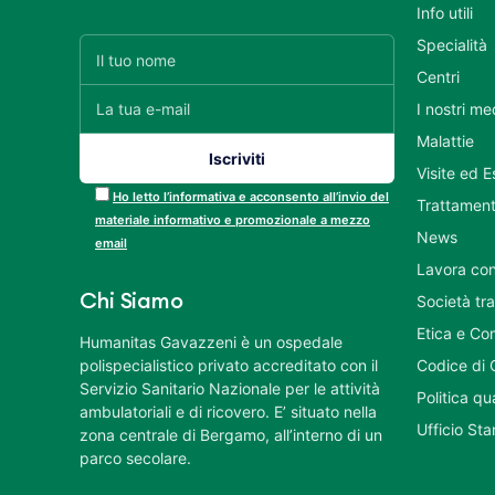
Info utili
Specialità
Centri
I nostri me
Malattie
Visite ed 
Ho letto l’informativa e acconsento all’invio del
Trattament
materiale informativo e promozionale a mezzo
News
email
Lavora con
Chi Siamo
Società tr
Etica e Co
Humanitas Gavazzeni è un ospedale
polispecialistico privato accreditato con il
Codice di 
Servizio Sanitario Nazionale per le attività
Politica q
ambulatoriali e di ricovero. E’ situato nella
Ufficio St
zona centrale di Bergamo, all’interno di un
parco secolare.