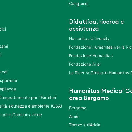
Congressi
Didattica, ricerca e
assistenza
dici
Humanitas University
Esami
Fondazione Humanitas per la Ri
i
Fondazione Humanitas
Fondazione Ariel
 noi
La Ricerca Clinica in Humanitas
asparente
mpliance
Humanitas Medical Ca
Comportamento per i Fornitori
area Bergamo
ualità sicurezza e ambiente (QSA)
Bergamo
ampa e Comunicazione
Almè
Trezzo sull’Adda