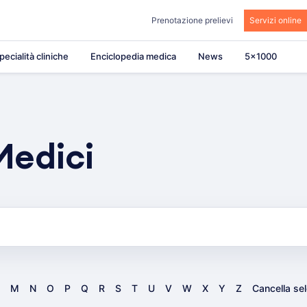
Prenotazione prelievi
Servizi online
pecialità cliniche
Enciclopedia medica
News
5×1000
Medici
M
N
O
P
Q
R
S
T
U
V
W
X
Y
Z
Cancella se