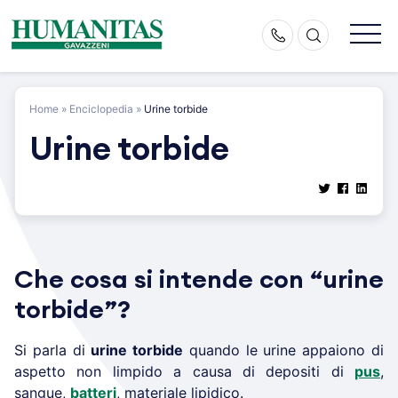
Skip
to
content
Home
»
Enciclopedia
»
Urine torbide
Urine torbide
Che cosa si intende con “urine
torbide”?
Si parla di
urine torbide
quando le urine appaiono di
aspetto non limpido a causa di depositi di
pus
,
sangue,
batteri
, materiale lipidico.