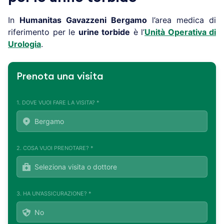
In
Humanitas Gavazzeni Bergamo
l’area medica di
riferimento per le
urine torbide
è l’
Unità Operativa di
Urologia
.
Prenota una visita
1. DOVE VUOI FARE LA VISITA? *
2. COSA VUOI PRENOTARE? *
3. HA UN'ASSICURAZIONE? *