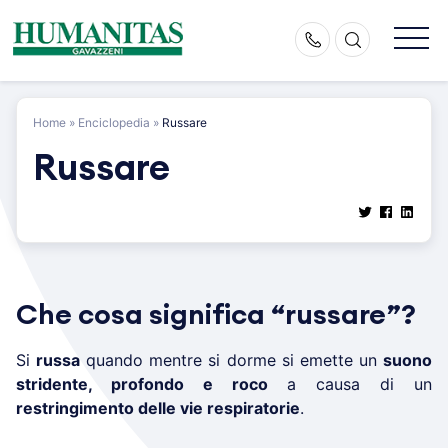
Skip
to
content
Home
»
Enciclopedia
»
Russare
Russare
Che cosa significa “russare”?
Si
russa
quando mentre si dorme si emette un
suono
stridente, profondo e roco
a causa di un
restringimento delle vie respiratorie
.