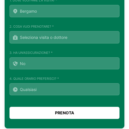
1. DOVE VUOI FARE LA VISITA? *
2. COSA VUOI PRENOTARE? *
3. HA UN'ASSICURAZIONE? *
4. QUALE ORARIO PREFERISCI? *