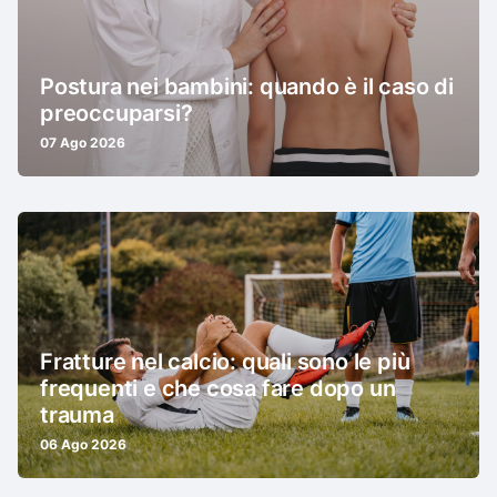
Postura nei bambini: quando è il caso di
preoccuparsi?
07 Ago 2026
Fratture nel calcio: quali sono le più
frequenti e che cosa fare dopo un
trauma
06 Ago 2026