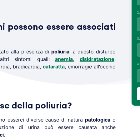
2
mi possono essere associati
3
tato alla presenza di
poliuria
, a questo disturbo
altri sintomi quali:
anemia
,
disidratazione
,
4
rdia, bradicardia,
cataratta
, emorragie all’occhio
se della poliuria?
o esserci diverse cause di natura
patologica
o
uzione di urina può essere causata anche
ci
.