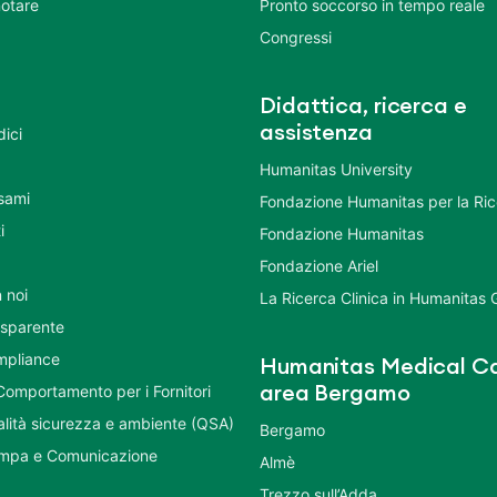
otare
Pronto soccorso in tempo reale
Congressi
Didattica, ricerca e
assistenza
dici
Humanitas University
Esami
Fondazione Humanitas per la Ri
i
Fondazione Humanitas
Fondazione Ariel
 noi
La Ricerca Clinica in Humanitas
asparente
mpliance
Humanitas Medical Ca
Comportamento per i Fornitori
area Bergamo
ualità sicurezza e ambiente (QSA)
Bergamo
ampa e Comunicazione
Almè
Trezzo sull’Adda