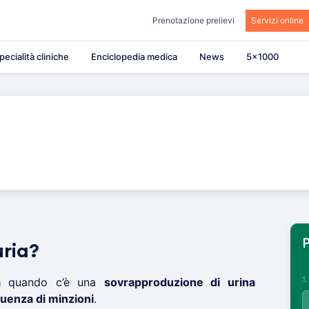
Prenotazione prelievi
Servizi online
pecialità cliniche
Enciclopedia medica
News
5×1000
P
uria?
1
a
quando c’è una
sovrapproduzione di urina
uenza di minzioni
.