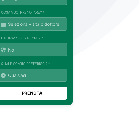
. COSA VUOI PRENOTARE? *
. HA UN'ASSICURAZIONE? *
. QUALE ORARIO PREFERISCI? *