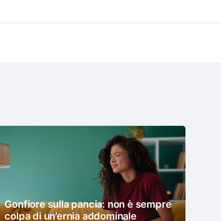
Gonfiore sulla pancia: non è sempre
colpa di un’ernia addominale