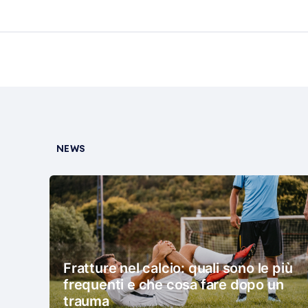
NEWS
Fratture nel calcio: quali sono le più
frequenti e che cosa fare dopo un
trauma