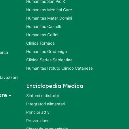
Humanitas San Pio X
Humanitas Medical Care
Humanitas Mater Domini
Humanitas Castelli
Humanitas Cellini
Clinica Fornaca
Humanitas Gradenigo
cerca
Clinica Sedes Sapientiae
Humanitas Istituto Clinico Catanese
 Gavazzeni
Enciclopedia Medica
re –
Sintomi e disturbi
Integratori alimentari
Principi attivi
Prevenzione
Glossario immunologia