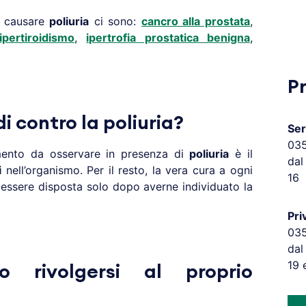
 causare
poliuria
ci sono:
cancro alla prostata
,
ipertiroidismo
,
ipertrofia prostatica benigna
,
P
i contro la poliuria?
Ser
03
imento da osservare in presenza di
poliuria
è il
dal
i
nell’organismo. Per il resto, la vera cura a ogni
16
essere disposta solo dopo averne individuato la
Pri
03
dal
19 
do rivolgersi al proprio