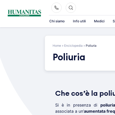
Skip
to
content
Chi siamo
Info utili
Medici
S
Home
»
Enciclopedia
»
Poliuria
Poliuria
Che cos’è la poli
Si è in presenza di
poliuri
associata a un’
aumentata freq