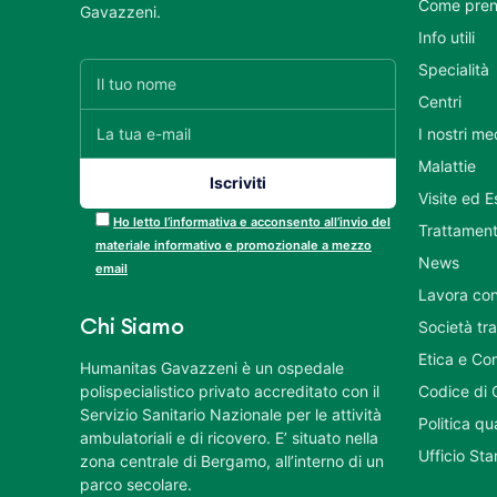
Come pren
Gavazzeni.
Info utili
Specialità
Centri
I nostri me
Malattie
Visite ed 
Ho letto l’informativa e acconsento all’invio del
Trattament
materiale informativo e promozionale a mezzo
News
email
Lavora con
Chi Siamo
Società tr
Etica e Co
Humanitas Gavazzeni è un ospedale
polispecialistico privato accreditato con il
Codice di 
Servizio Sanitario Nazionale per le attività
Politica q
ambulatoriali e di ricovero. E’ situato nella
Ufficio St
zona centrale di Bergamo, all’interno di un
parco secolare.