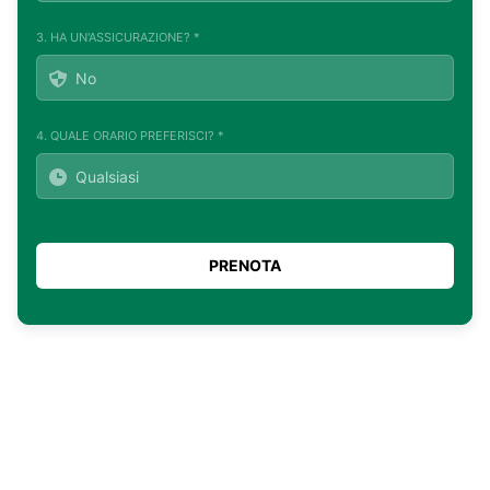
3. HA UN'ASSICURAZIONE? *
4. QUALE ORARIO PREFERISCI? *