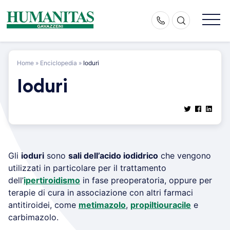
Skip
to
content
Home
»
Enciclopedia
»
Ioduri
Ioduri
Gli
ioduri
sono
sali dell’acido iodidrico
che vengono
utilizzati in particolare per il trattamento
dell’
ipertiroidismo
in fase preoperatoria, oppure per
terapie di cura in associazione con altri farmaci
antitiroidei, come
metimazolo
,
propiltiouracile
e
carbimazolo.