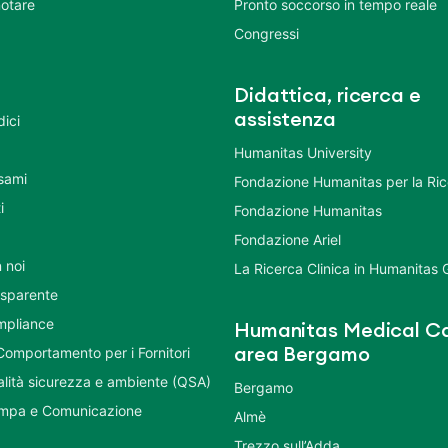
otare
Pronto soccorso in tempo reale
Congressi
Didattica, ricerca e
assistenza
dici
Humanitas University
Esami
Fondazione Humanitas per la Ri
i
Fondazione Humanitas
Fondazione Ariel
 noi
La Ricerca Clinica in Humanitas
asparente
mpliance
Humanitas Medical Ca
Comportamento per i Fornitori
area Bergamo
ualità sicurezza e ambiente (QSA)
Bergamo
ampa e Comunicazione
Almè
Trezzo sull’Adda