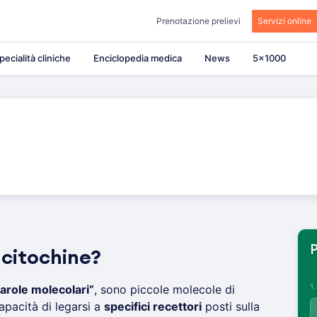
Prenotazione prelievi
Servizi online
pecialità cliniche
Enciclopedia medica
News
5×1000
P
 citochine?
1
arole molecolari”
, sono piccole molecole di
apacità di legarsi a
specifici recettori
posti sulla