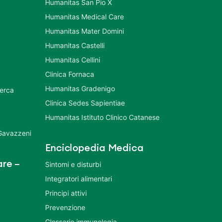
Humanitas San Pio X
Humanitas Medical Care
Humanitas Mater Domini
Humanitas Castelli
Humanitas Cellini
Clinica Fornaca
Humanitas Gradenigo
cerca
Clinica Sedes Sapientiae
Humanitas Istituto Clinico Catanese
 Gavazzeni
Enciclopedia Medica
re –
Sintomi e disturbi
Integratori alimentari
Principi attivi
Prevenzione
Glossario immunologia