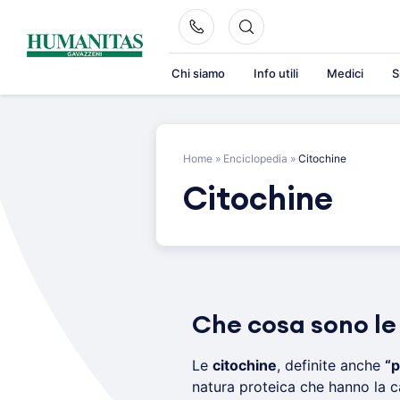
Skip
to
content
Chi siamo
Info utili
Medici
S
Home
»
Enciclopedia
»
Citochine
Citochine
Che cosa sono le
Le
citochine
, definite anche
“p
natura proteica che hanno la c