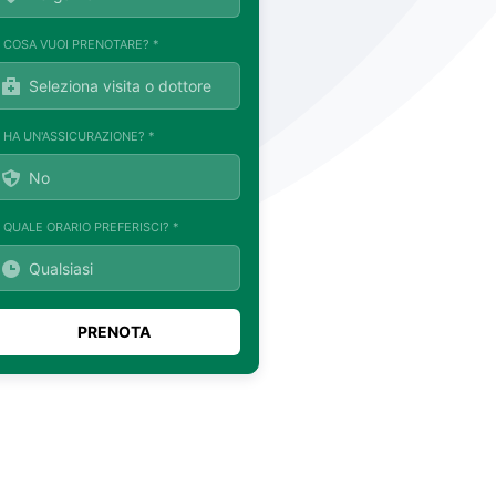
. COSA VUOI PRENOTARE? *
. HA UN'ASSICURAZIONE? *
. QUALE ORARIO PREFERISCI? *