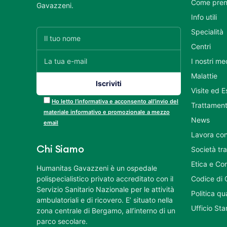
Come pren
Gavazzeni.
Info utili
Specialità
Centri
I nostri me
Malattie
Visite ed 
Ho letto l’informativa e acconsento all’invio del
Trattament
materiale informativo e promozionale a mezzo
News
email
Lavora con
Chi Siamo
Società tr
Etica e Co
Humanitas Gavazzeni è un ospedale
polispecialistico privato accreditato con il
Codice di 
Servizio Sanitario Nazionale per le attività
Politica q
ambulatoriali e di ricovero. E’ situato nella
Ufficio St
zona centrale di Bergamo, all’interno di un
parco secolare.