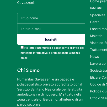
Come pren
Gavazzeni.
Info utili
Specialità
Centri
I nostri me
Malattie
Visite ed 
Ho letto l’informativa e acconsento all’invio del
Trattament
materiale informativo e promozionale a mezzo
News
email
Lavora con
Chi Siamo
Società tr
Etica e Co
Humanitas Gavazzeni è un ospedale
polispecialistico privato accreditato con il
Codice di 
Servizio Sanitario Nazionale per le attività
Politica q
ambulatoriali e di ricovero. E’ situato nella
Ufficio St
zona centrale di Bergamo, all’interno di un
parco secolare.