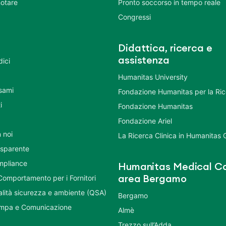
otare
Pronto soccorso in tempo reale
Congressi
Didattica, ricerca e
assistenza
dici
Humanitas University
Esami
Fondazione Humanitas per la Ri
i
Fondazione Humanitas
Fondazione Ariel
 noi
La Ricerca Clinica in Humanitas
asparente
mpliance
Humanitas Medical Ca
Comportamento per i Fornitori
area Bergamo
ualità sicurezza e ambiente (QSA)
Bergamo
ampa e Comunicazione
Almè
Trezzo sull’Adda