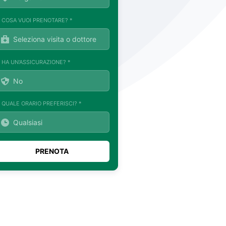
. COSA VUOI PRENOTARE? *
. HA UN'ASSICURAZIONE? *
. QUALE ORARIO PREFERISCI? *