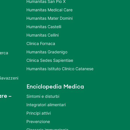
Humanitas San Pio X
Humanitas Medical Care
Humanitas Mater Domini
Humanitas Castelli
Humanitas Cellini
Clinica Fornaca
Humanitas Gradenigo
cerca
Clinica Sedes Sapientiae
Humanitas Istituto Clinico Catanese
 Gavazzeni
Enciclopedia Medica
re –
Sintomi e disturbi
Integratori alimentari
Principi attivi
Prevenzione
Glossario immunologia