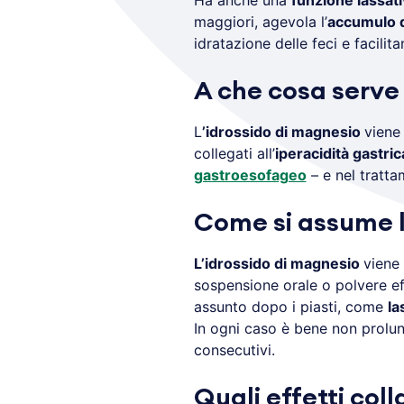
Ha anche una
funzione lassati
maggiori, agevola l’
accumulo d
idratazione delle feci e facilit
A che cosa serve 
L
’idrossido di magnesio
viene
collegati all’
iperacidità gastric
gastroesofageo
– e nel tratt
Come si assume l
L’idrossido di magnesio
viene
sospensione orale o polvere 
assunto dopo i piasti, come
la
In ogni caso è bene non prolung
consecutivi.
Quali effetti coll