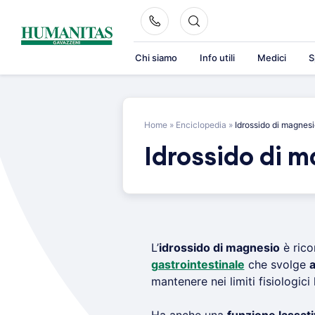
Skip
to
content
Chi siamo
Info utili
Medici
S
Home
»
Enciclopedia
»
Idrossido di magnes
Idrossido di 
L’
idrossido di magnesio
è rico
gastrointestinale
che svolge
a
mantenere nei limiti fisiologici 