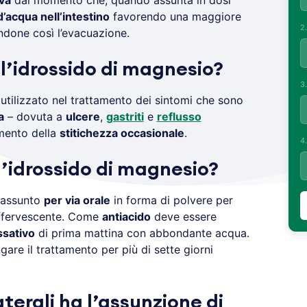
va
dal momento che, quando assunta in dosi
’acqua nell’intestino
favorendo una maggiore
2
andone così l’evacuazione.
l’idrossido di magnesio?
3
 utilizzato nel trattamento dei sintomi che sono
a
– dovuta a
ulcere
,
gastriti
e
reflusso
amento della
stitichezza occasionale
.
4
’idrossido di magnesio?
 assunto
per via orale
in forma di polvere per
effervescente. Come
antiacido
deve essere
ssativo
di prima mattina con abbondante acqua.
are il trattamento per più di sette giorni
aterali ha l’assunzione di