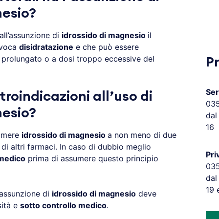
nesio?
all’assunzione di
idrossido di magnesio
il
ovoca
disidratazione
e che può essere
prolungato o a dosi troppo eccessive del
P
Ser
troindicazioni all’uso di
03
nesio?
dal
16
sumere
idrossido di magnesio
a non meno di due
 di altri farmaci. In caso di dubbio meglio
Pri
 medico
prima di assumere questo principio
03
dal
19 
’assunzione di
idrossido di magnesio
deve
sità e
sotto controllo medico
.