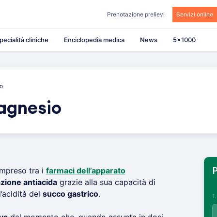
Prenotazione prelievi
Servizi online
pecialità cliniche
Enciclopedia medica
News
5×1000
io
magnesio
mpreso tra i
farmaci dell’apparato
P
zione antiacida
grazie alla sua capacità di
l’acidità del
succo gastrico
.
1