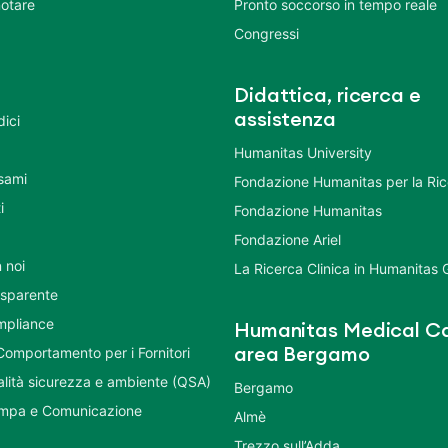
otare
Pronto soccorso in tempo reale
Congressi
Didattica, ricerca e
assistenza
dici
Humanitas University
Esami
Fondazione Humanitas per la Ri
i
Fondazione Humanitas
Fondazione Ariel
 noi
La Ricerca Clinica in Humanitas
asparente
mpliance
Humanitas Medical Ca
Comportamento per i Fornitori
area Bergamo
ualità sicurezza e ambiente (QSA)
Bergamo
ampa e Comunicazione
Almè
Trezzo sull’Adda