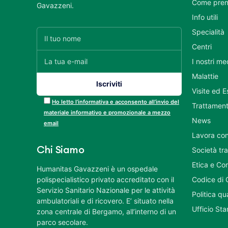
Come pren
Gavazzeni.
Info utili
Specialità
Centri
I nostri me
Malattie
Visite ed 
Ho letto l’informativa e acconsento all’invio del
Trattament
materiale informativo e promozionale a mezzo
News
email
Lavora con
Chi Siamo
Società tr
Etica e Co
Humanitas Gavazzeni è un ospedale
polispecialistico privato accreditato con il
Codice di 
Servizio Sanitario Nazionale per le attività
Politica q
ambulatoriali e di ricovero. E’ situato nella
Ufficio St
zona centrale di Bergamo, all’interno di un
parco secolare.