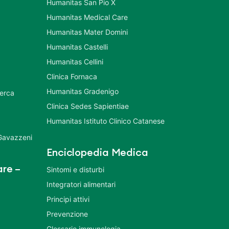
Humanitas San Pio X
Humanitas Medical Care
Humanitas Mater Domini
Humanitas Castelli
Humanitas Cellini
Clinica Fornaca
Humanitas Gradenigo
cerca
Clinica Sedes Sapientiae
Humanitas Istituto Clinico Catanese
 Gavazzeni
Enciclopedia Medica
re –
Sintomi e disturbi
Integratori alimentari
Principi attivi
Prevenzione
Glossario immunologia