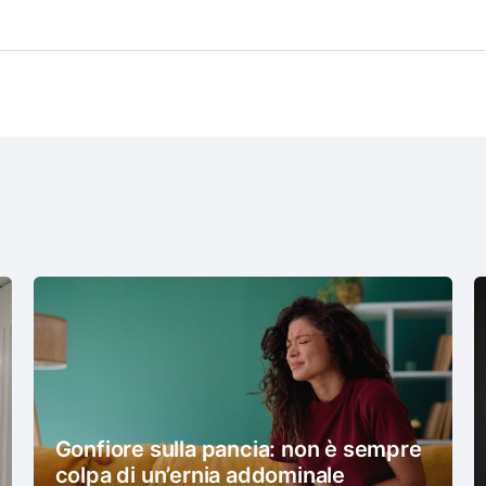
Gonfiore sulla pancia: non è sempre
colpa di un’ernia addominale