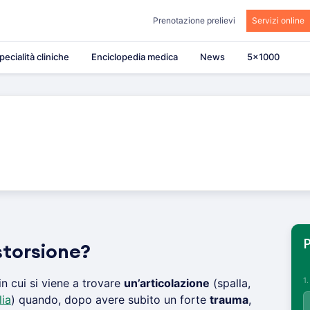
Prenotazione prelievi
Servizi online
pecialità cliniche
Enciclopedia medica
News
5×1000
P
storsione?
1
in cui si viene a trovare
un’articolazione
(spalla,
lia
) quando, dopo avere subito un forte
trauma
,