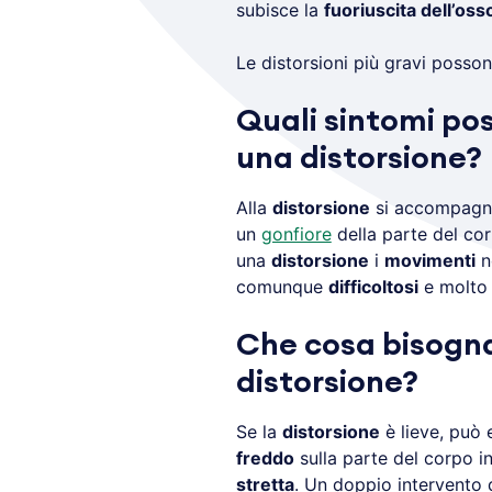
subisce la
fuoriuscita dell’oss
Le distorsioni più gravi poss
Quali sintomi po
una distorsione?
Alla
distorsione
si accompagn
un
gonfiore
della parte del cor
una
distorsione
i
movimenti
n
comunque
difficoltosi
e molt
Che cosa bisogna 
distorsione?
Se la
distorsione
è lieve, può 
freddo
sulla parte del corpo i
stretta
. Un doppio intervento d