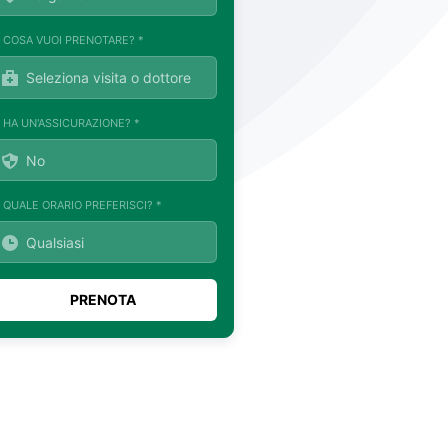
. COSA VUOI PRENOTARE? *
. HA UN'ASSICURAZIONE? *
. QUALE ORARIO PREFERISCI? *