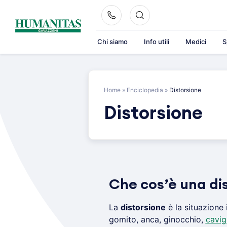
Skip
to
content
Chi siamo
Info utili
Medici
S
Home
»
Enciclopedia
»
Distorsione
Distorsione
Che cos’è una di
La
distorsione
è la situazione 
gomito, anca, ginocchio,
cavig