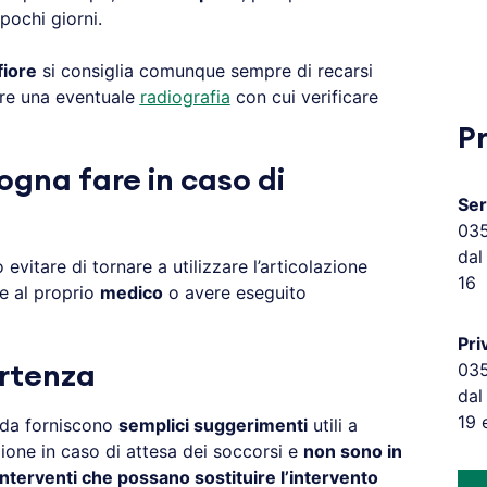
pochi giorni.
iore
si consiglia comunque sempre di recarsi
re una eventuale
radiografia
con cui verificare
P
ogna fare in caso di
Ser
03
dal
evitare di tornare a utilizzare l’articolazione
16
e al proprio
medico
o avere eseguito
Pri
03
rtenza
dal
19 
eda forniscono
semplici suggerimenti
utili a
zione in caso di attesa dei soccorsi e
non sono in
nterventi che possano sostituire l’intervento