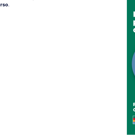
orso
.