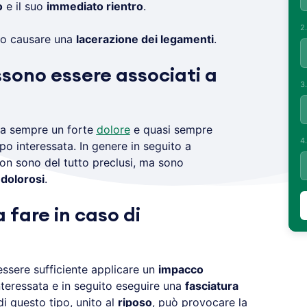
o
e il suo
immediato rientro
.
2
ono causare una
lacerazione dei legamenti
.
ssono essere associati a
3
a sempre un forte
dolore
e quasi sempre
4
po interessata. In genere in seguito a
on sono del tutto preclusi, ma sono
o
dolorosi
.
fare in caso di
essere sufficiente applicare un
impacco
nteressata e in seguito eseguire una
fasciatura
i questo tipo, unito al
riposo
, può provocare la