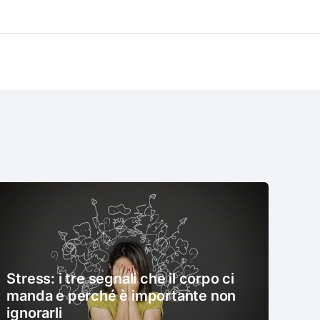
Stress: i tre segnali che il corpo ci
manda e perché è importante non
ignorarli