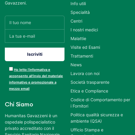
Gavazzeni.
Info utili
Specialità
Centri
I nostri medici
Malattie
Visite ed Esami
Trattamenti
News
Ho letto l’informativa e
Lavora con noi
acconsento all’invio del materiale
Società trasparente
informativo e promozionale a
mezzo email
Etica e Compliance
Codice di Comportamento per
Chi Siamo
i Fornitori
Politica qualità sicurezza e
Humanitas Gavazzeni è un
ambiente (QSA)
ospedale polispecialistico
privato accreditato con il
Ufficio Stampa e
Servizio Sanitario Nazionale