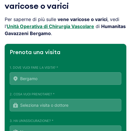
varicose o varici
Per saperne di più sulle
vene varicose o varici
, vedi
l’
Unità Operativa di Chirurgia Vascolare
di
Humanitas
Gavazzeni
Bergamo
.
Prenota una visita
1. DOVE VUOI FARE LA VISITA? *
2. COSA VUOI PRENOTARE? *
3. HA UN'ASSICURAZIONE? *