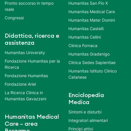
Pronto soccorso in tempo
Humanitas San Pio X
reale
Humanitas Medical Care
Congressi
Humanitas Mater Domini
Humanitas Castelli
Didattica, ricerca e
Humanitas Cellini
assistenza
Clinica Fornaca
Humanitas University
Humanitas Gradenigo
Fondazione Humanitas per la
Clinica Sedes Sapientiae
Ricerca
Humanitas Istituto Clinico
Fondazione Humanitas
Catanese
Fondazione Ariel
La Ricerca Clinica in
Enciclopedia
Humanitas Gavazzeni
Medica
Sintomi e disturbi
Humanitas Medical
Integratori alimentari
Care – area
Principi attivi
Bergamo