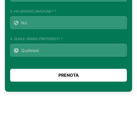
3. HA UN'ASSICURAZIONE? *
4. QUALE ORARIO PREFERISCI? *