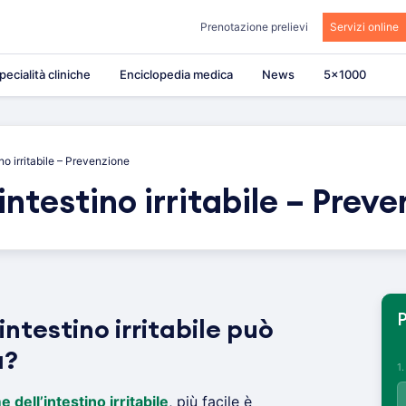
Prenotazione prelievi
Servizi online
pecialità cliniche
Enciclopedia medica
News
5×1000
no irritabile – Prevenzione
intestino irritabile – Prev
P
intestino irritabile può
a?
1
 dell’intestino irritabile
, più facile è