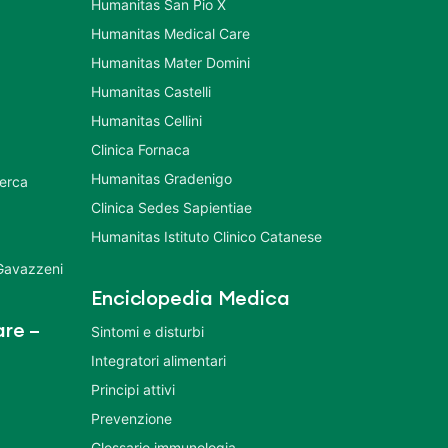
Humanitas San Pio X
Humanitas Medical Care
Humanitas Mater Domini
Humanitas Castelli
Humanitas Cellini
Clinica Fornaca
Humanitas Gradenigo
cerca
Clinica Sedes Sapientiae
Humanitas Istituto Clinico Catanese
 Gavazzeni
Enciclopedia Medica
re –
Sintomi e disturbi
Integratori alimentari
Principi attivi
Prevenzione
Glossario immunologia