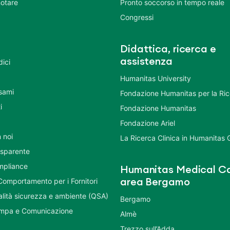
otare
Pronto soccorso in tempo reale
Congressi
Didattica, ricerca e
assistenza
dici
Humanitas University
Esami
Fondazione Humanitas per la Ri
i
Fondazione Humanitas
Fondazione Ariel
 noi
La Ricerca Clinica in Humanitas
asparente
mpliance
Humanitas Medical Ca
Comportamento per i Fornitori
area Bergamo
ualità sicurezza e ambiente (QSA)
Bergamo
ampa e Comunicazione
Almè
Trezzo sull’Adda