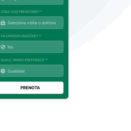
. COSA VUOI PRENOTARE? *
. HA UN'ASSICURAZIONE? *
. QUALE ORARIO PREFERISCI? *