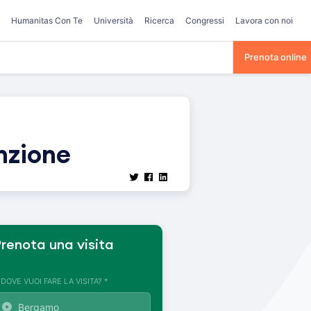
Humanitas Con Te
Università
Ricerca
Congressi
Lavora con noi
Prenota online
enzione
renota una visita
. DOVE VUOI FARE LA VISITA? *