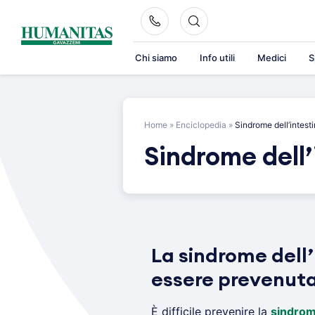
Skip
to
content
Chi siamo
Info utili
Medici
S
Home
»
Enciclopedia
»
Sindrome dell’intesti
Sindrome dell’
La sindrome dell’
essere prevenut
È difficile prevenire la
sindrome