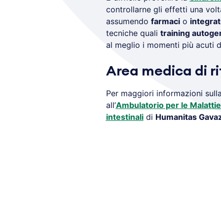
controllarne gli effetti una vol
assumendo
farmaci
o
integrat
tecniche quali
training autoge
al meglio i momenti più acuti d
Area medica di r
Per maggiori informazioni sull
all’
Ambulatorio per le Malatti
intestinali
di
Humanitas Gavaz