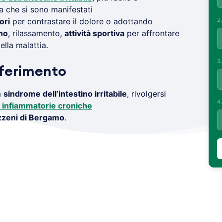
ta che si sono manifestati
2
ori
per contrastare il dolore o adottando
no
, rilassamento,
attività sportiva
per affrontare
ella malattia.
3
iferimento
a
sindrome dell’intestino irritabile
, rivolgersi
4
e infiammatorie croniche
zeni di Bergamo
.