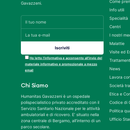
Come pren
Gavazzeni.
Info utili
Specialità
Centri
I nostri me
Malattie
Visite ed 
Ho letto l’informativa e acconsento all’invio del
Trattament
materiale informativo e promozionale a mezzo
News
email
Lavora con
Chi Siamo
Società tr
Etica e Co
Humanitas Gavazzeni è un ospedale
polispecialistico privato accreditato con il
Codice di 
Servizio Sanitario Nazionale per le attività
Politica q
ambulatoriali e di ricovero. E’ situato nella
Ufficio St
zona centrale di Bergamo, all’interno di un
parco secolare.