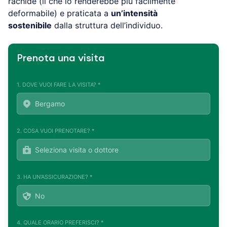
rachide (il che lo renderebbe più facilmente
deformabile) e praticata a
un’intensità
sostenibile
dalla struttura dell’individuo.
Prenota una visita
1. DOVE VUOI FARE LA VISITA? *
2. COSA VUOI PRENOTARE? *
3. HA UN'ASSICURAZIONE? *
4. QUALE ORARIO PREFERISCI? *