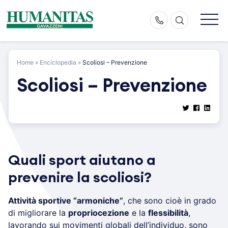
Skip
to
content
Home
»
Enciclopedia
»
Scoliosi – Prevenzione
Scoliosi – Prevenzione
Quali sport aiutano a
prevenire la scoliosi?
Attività sportive “armoniche”
, che sono cioè in grado
di migliorare la
propriocezione
e la
flessibilità
,
lavorando sui movimenti globali dell’individuo, sono