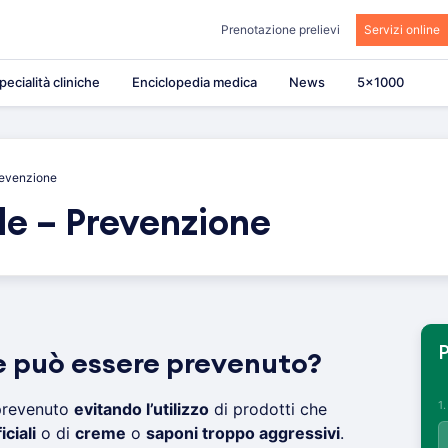
Prenotazione prelievi
Servizi online
pecialità cliniche
Enciclopedia medica
News
5×1000
revenzione
le – Prevenzione
P
le può essere prevenuto?
1
prevenuto
evitando l’utilizzo
di prodotti che
ciali
o di
creme
o
saponi troppo aggressivi
.