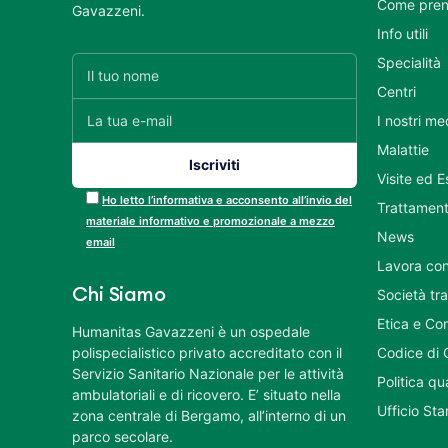
Come pren
Gavazzeni.
Info utili
Specialità
Centri
I nostri me
Malattie
Visite ed 
Ho letto l’informativa e acconsento all’invio del
Trattament
materiale informativo e promozionale a mezzo
News
email
Lavora con
Chi Siamo
Società tr
Etica e Co
Humanitas Gavazzeni è un ospedale
polispecialistico privato accreditato con il
Codice di 
Servizio Sanitario Nazionale per le attività
Politica q
ambulatoriali e di ricovero. E’ situato nella
Ufficio St
zona centrale di Bergamo, all’interno di un
parco secolare.