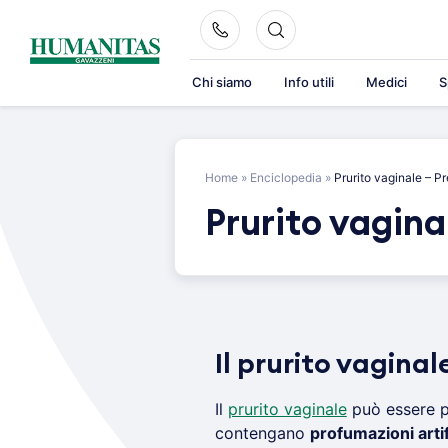
Skip
to
content
Chi siamo
Info utili
Medici
S
Home
»
Enciclopedia
»
Prurito vaginale – P
Prurito vagina
Il prurito vagina
Il
prurito vaginale
può essere 
contengano
profumazioni artifi