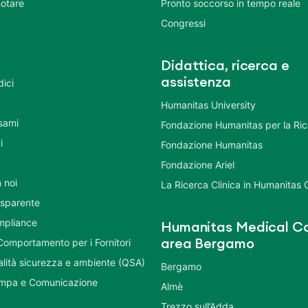
otare
Pronto soccorso in tempo reale
Congressi
Didattica, ricerca e
assistenza
dici
Humanitas University
Esami
Fondazione Humanitas per la Ri
i
Fondazione Humanitas
Fondazione Ariel
 noi
La Ricerca Clinica in Humanitas
asparente
mpliance
Humanitas Medical Ca
Comportamento per i Fornitori
area Bergamo
ualità sicurezza e ambiente (QSA)
Bergamo
ampa e Comunicazione
Almè
Trezzo sull’Adda