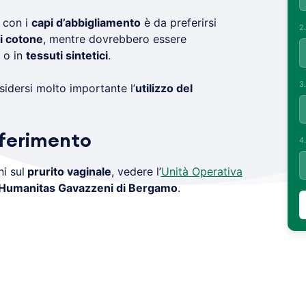
o con i
capi d’abbigliamento
è da preferirsi
2
i cotone
, mentre dovrebbero essere
o in
tessuti sintetici
.
3
idersi molto importante l’
utilizzo del
iferimento
4
i sul
prurito vaginale
, vedere l’
Unità Operativa
Humanitas Gavazzeni di Bergamo
.