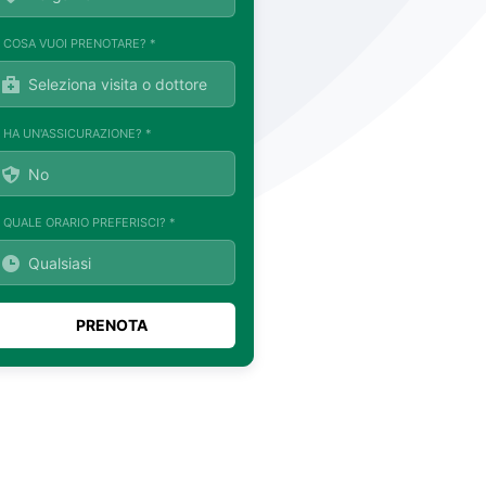
. COSA VUOI PRENOTARE? *
. HA UN'ASSICURAZIONE? *
. QUALE ORARIO PREFERISCI? *