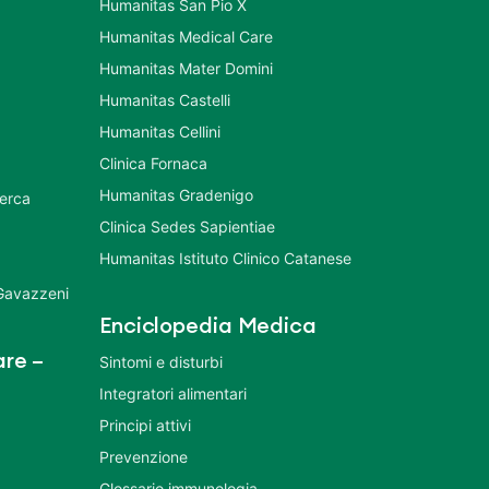
Humanitas San Pio X
Humanitas Medical Care
Humanitas Mater Domini
Humanitas Castelli
Humanitas Cellini
Clinica Fornaca
Humanitas Gradenigo
cerca
Clinica Sedes Sapientiae
Humanitas Istituto Clinico Catanese
 Gavazzeni
Enciclopedia Medica
re –
Sintomi e disturbi
Integratori alimentari
Principi attivi
Prevenzione
Glossario immunologia