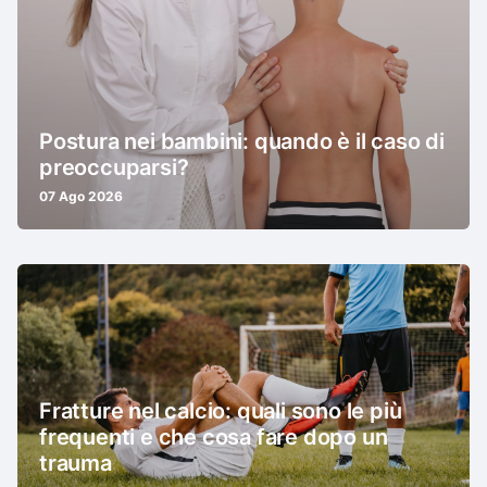
Postura nei bambini: quando è il caso di
preoccuparsi?
07 Ago 2026
Fratture nel calcio: quali sono le più
frequenti e che cosa fare dopo un
trauma