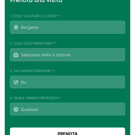
Prenota una visita
1. DOVE VUOI FARE LA VISITA? *
2. COSA VUOI PRENOTARE? *
3. HA UN'ASSICURAZIONE? *
4. QUALE ORARIO PREFERISCI? *