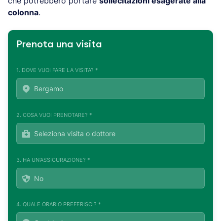
che potrebbero portare
sollecitazioni esagerate alla
colonna
.
Prenota una visita
1. DOVE VUOI FARE LA VISITA? *
2. COSA VUOI PRENOTARE? *
3. HA UN'ASSICURAZIONE? *
4. QUALE ORARIO PREFERISCI? *