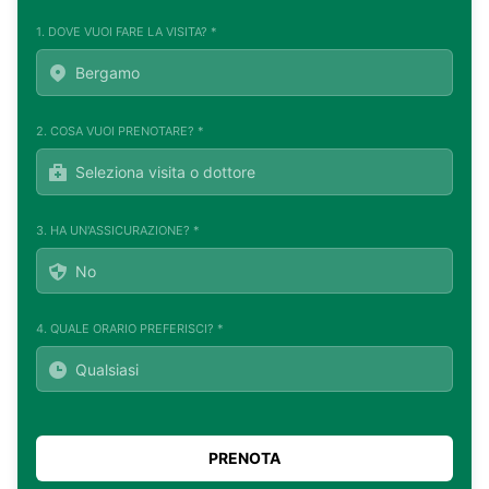
1. DOVE VUOI FARE LA VISITA? *
2. COSA VUOI PRENOTARE? *
3. HA UN'ASSICURAZIONE? *
4. QUALE ORARIO PREFERISCI? *