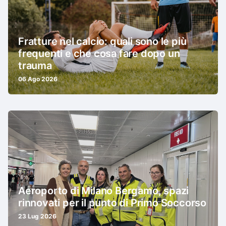
Fratture nel calcio: quali sono le più
frequenti e che cosa fare dopo un
trauma
06 Ago 2026
Aeroporto di Milano Bergamo, spazi
rinnovati per il punto di Primo Soccorso
23 Lug 2026