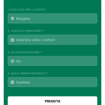
1. DOVE VUOI FARE LA VISITA? *
2. COSA VUOI PRENOTARE? *
3. HA UN'ASSICURAZIONE? *
4. QUALE ORARIO PREFERISCI? *