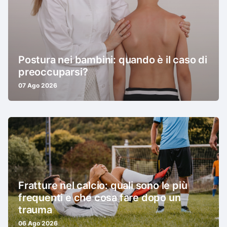
Postura nei bambini: quando è il caso di
preoccuparsi?
07 Ago 2026
Fratture nel calcio: quali sono le più
frequenti e che cosa fare dopo un
trauma
06 Ago 2026