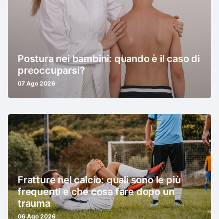
Postura nei bambini: quando è il caso di
preoccuparsi?
07 Ago 2026
Fratture nel calcio: quali sono le più
frequenti e che cosa fare dopo un
trauma
06 Ago 2026