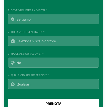
1. DOVE VUOI FARE LA VISITA? *
2. COSA VUOI PRENOTARE? *
3. HA UN'ASSICURAZIONE? *
4. QUALE ORARIO PREFERISCI? *