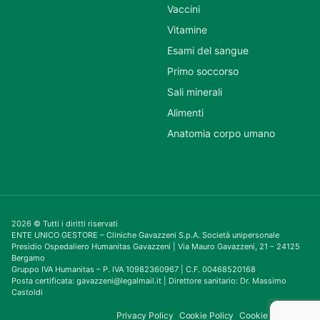
Vaccini
Vitamine
Esami del sangue
Primo soccorso
Sali minerali
Alimenti
Anatomia corpo umano
2026 © Tutti i diritti riservati
ENTE UNICO GESTORE – Cliniche Gavazzeni S.p.A. Società unipersonale
Presidio Ospedaliero Humanitas Gavazzeni | Via Mauro Gavazzeni, 21 – 24125
Bergamo
Gruppo IVA Humanitas – P. IVA 10982360967 | C.F. 00468520168
Posta certificata: gavazzeni@legalmail.it | Direttore sanitario: Dr. Massimo
Castoldi
Privacy Policy
Cookie Policy
Cookie Consent