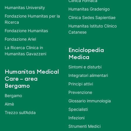
Clinica Fornaca
Humanitas University
Humanitas Gradenigo
Fondazione Humanitas per la
Clinica Sedes Sapientiae
Ricerca
Humanitas Istituto Clinico
Fondazione Humanitas
Catanese
Fondazione Ariel
La Ricerca Clinica in
Enciclopedia
Humanitas Gavazzeni
Medica
Sintomi e disturbi
Humanitas Medical
Integratori alimentari
Care – area
Principi attivi
Bergamo
Prevenzione
Bergamo
Glossario immunologia
Almè
Specialisti
Trezzo sull’Adda
Infezioni
Strumenti Medici