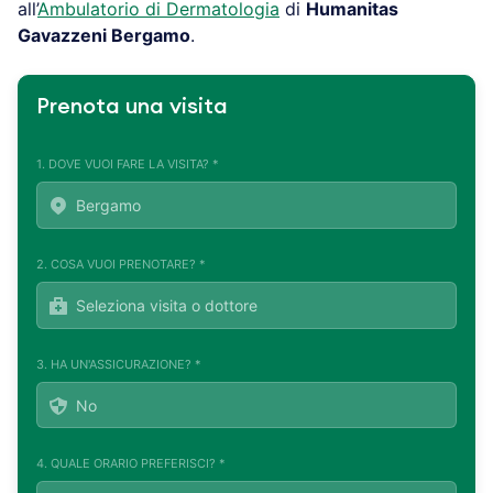
all’
Ambulatorio di Dermatologia
di
Humanitas
Gavazzeni Bergamo
.
Prenota una visita
1. DOVE VUOI FARE LA VISITA? *
2. COSA VUOI PRENOTARE? *
3. HA UN'ASSICURAZIONE? *
4. QUALE ORARIO PREFERISCI? *