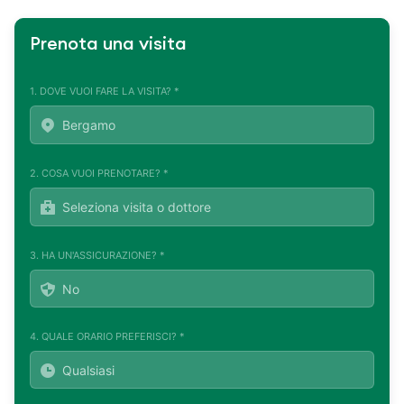
Prenota una visita
1. DOVE VUOI FARE LA VISITA? *
2. COSA VUOI PRENOTARE? *
3. HA UN'ASSICURAZIONE? *
4. QUALE ORARIO PREFERISCI? *