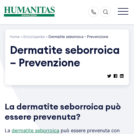
Skip
to
content
Home
»
Enciclopedia
»
Dermatite seborroica – Prevenzione
Dermatite seborroica
– Prevenzione
La dermatite seborroica può
essere prevenuta?
La
dermatite seborroica
può essere prevenuta con