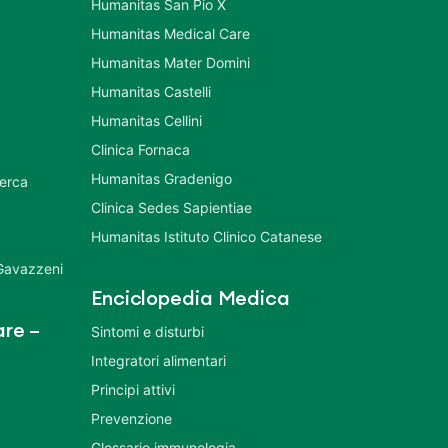
Humanitas San Pio X
Humanitas Medical Care
Humanitas Mater Domini
Humanitas Castelli
Humanitas Cellini
Clinica Fornaca
Humanitas Gradenigo
cerca
Clinica Sedes Sapientiae
Humanitas Istituto Clinico Catanese
 Gavazzeni
Enciclopedia Medica
re –
Sintomi e disturbi
Integratori alimentari
Principi attivi
Prevenzione
Glossario immunologia