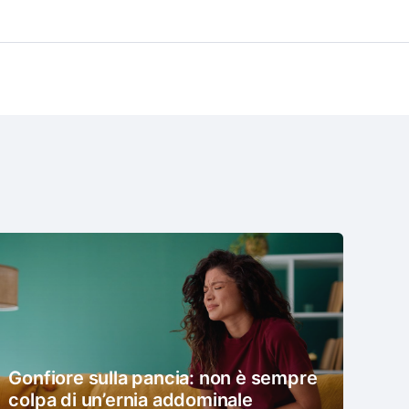
Gonfiore sulla pancia: non è sempre
colpa di un’ernia addominale