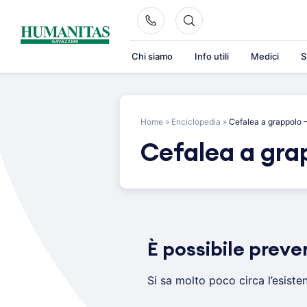
Skip
to
content
Chi siamo
Info utili
Medici
S
Home
»
Enciclopedia
»
Cefalea a grappolo 
Cefalea a gra
È possibile preve
Si sa molto poco circa l’esiste