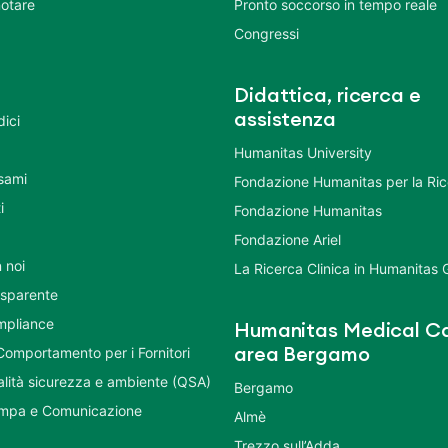
otare
Pronto soccorso in tempo reale
Congressi
Didattica, ricerca e
assistenza
dici
Humanitas University
Esami
Fondazione Humanitas per la Ri
i
Fondazione Humanitas
Fondazione Ariel
 noi
La Ricerca Clinica in Humanitas
asparente
mpliance
Humanitas Medical Ca
Comportamento per i Fornitori
area Bergamo
ualità sicurezza e ambiente (QSA)
Bergamo
ampa e Comunicazione
Almè
Trezzo sull’Adda