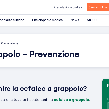
Prenotazione prelievi
Servizi online
pecialità cliniche
Enciclopedia medica
News
5×1000
– Prevenzione
ppolo – Prevenzione
P
nire la cefalea a grappolo?
1
nza di situazioni scatenanti la
cefalea a grappolo
.