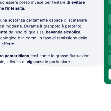
uò essere preso invece per tentare di
evitare
e l’intensità
.
2
una sostanza certamente capace di scatenare
osi modeste. Durante il grappolo è pertanto
3
ente
dall’uso di qualsiasi
bevanda alcoolica
,
ologico è in corso. In fase di remissione delle
 effetto.
4
no pomeridiano
così come le grosse fluttuazioni
le, a livello di
vigilanza
in particolare.