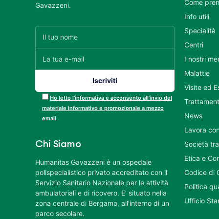
Come pren
Gavazzeni.
Info utili
Specialità
Centri
I nostri me
Malattie
Visite ed 
Ho letto l’informativa e acconsento all’invio del
Trattament
materiale informativo e promozionale a mezzo
News
email
Lavora con
Chi Siamo
Società tr
Etica e Co
Humanitas Gavazzeni è un ospedale
polispecialistico privato accreditato con il
Codice di 
Servizio Sanitario Nazionale per le attività
Politica q
ambulatoriali e di ricovero. E’ situato nella
Ufficio St
zona centrale di Bergamo, all’interno di un
parco secolare.