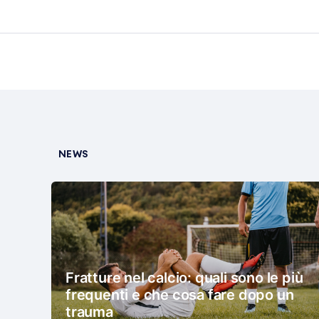
NEWS
Fratture nel calcio: quali sono le più
frequenti e che cosa fare dopo un
trauma