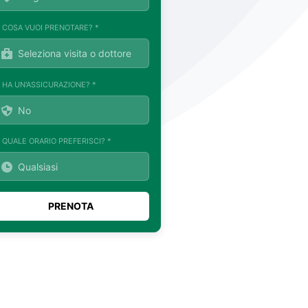
. COSA VUOI PRENOTARE? *
. HA UN'ASSICURAZIONE? *
. QUALE ORARIO PREFERISCI? *