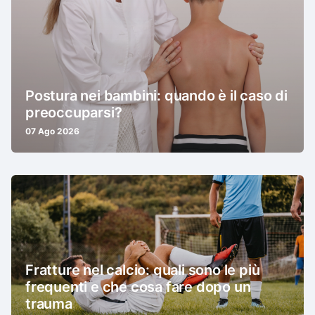
Postura nei bambini: quando è il caso di
preoccuparsi?
07 Ago 2026
Fratture nel calcio: quali sono le più
frequenti e che cosa fare dopo un
trauma