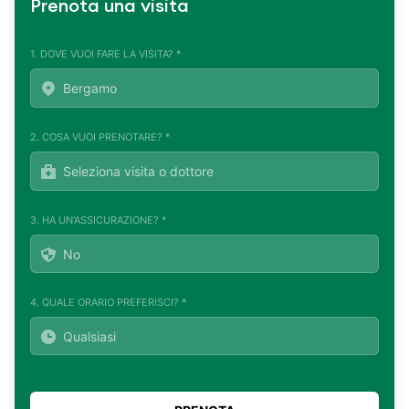
Prenota una visita
1. DOVE VUOI FARE LA VISITA? *
2. COSA VUOI PRENOTARE? *
3. HA UN'ASSICURAZIONE? *
4. QUALE ORARIO PREFERISCI? *