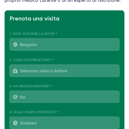
Prenota una visita
1. DOVE VUOI FARE LA VISITA? *
2. COSA VUOI PRENOTARE? *
3. HA UN'ASSICURAZIONE? *
4. QUALE ORARIO PREFERISCI? *