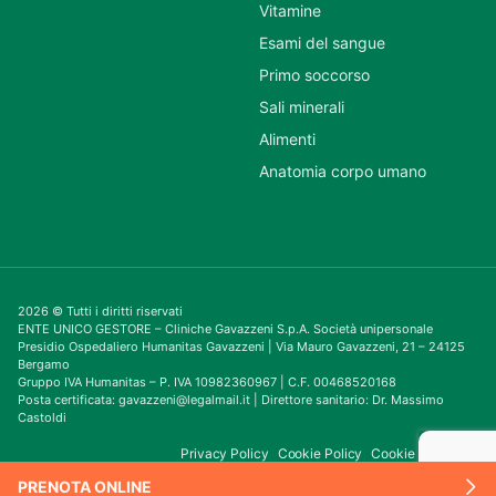
Vitamine
Esami del sangue
Primo soccorso
Sali minerali
Alimenti
Anatomia corpo umano
2026 © Tutti i diritti riservati
ENTE UNICO GESTORE – Cliniche Gavazzeni S.p.A. Società unipersonale
Presidio Ospedaliero Humanitas Gavazzeni | Via Mauro Gavazzeni, 21 – 24125
Bergamo
Gruppo IVA Humanitas – P. IVA 10982360967 | C.F. 00468520168
Posta certificata: gavazzeni@legalmail.it | Direttore sanitario: Dr. Massimo
Castoldi
Privacy Policy
Cookie Policy
Cookie Consent
PRENOTA ONLINE