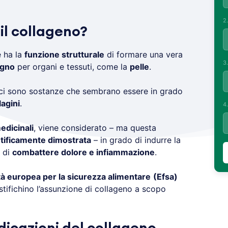
2
il collageno?
 ha la
funzione strutturale
di formare una vera
3
egno
per organi e tessuti, come la
pelle
.
i sono sostanze che sembrano essere in grado
lagini
.
4
edicinali
, viene considerato – ma questa
ntificamente dimostrata
– in grado di indurre la
 di
combattere dolore e infiammazione
.
tà europea per la sicurezza alimentare
(Efsa)
tifichino l’assunzione di collageno a scopo