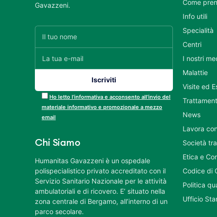
Come pren
Gavazzeni.
Info utili
Specialità
Centri
I nostri me
Malattie
Visite ed 
Ho letto l’informativa e acconsento all’invio del
Trattament
materiale informativo e promozionale a mezzo
News
email
Lavora con
Chi Siamo
Società tr
Etica e Co
Humanitas Gavazzeni è un ospedale
polispecialistico privato accreditato con il
Codice di 
Servizio Sanitario Nazionale per le attività
Politica q
ambulatoriali e di ricovero. E’ situato nella
Ufficio St
zona centrale di Bergamo, all’interno di un
parco secolare.