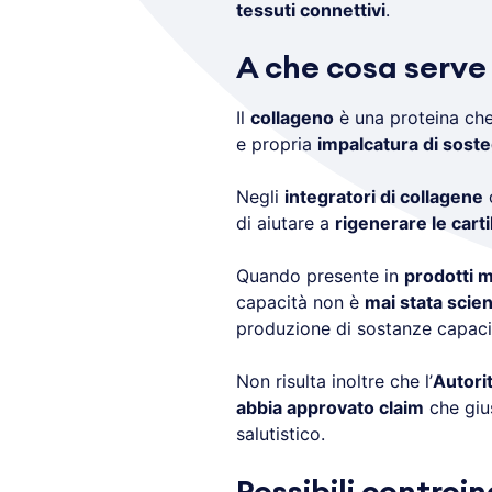
tessuti connettivi
.
A che cosa serve 
Il
collageno
è una proteina che
e propria
impalcatura di sost
Negli
integratori di collagene
c
di aiutare a
rigenerare le carti
Quando presente in
prodotti m
capacità non è
mai stata scie
produzione di sostanze capaci
Non risulta inoltre che l’
Autori
abbia approvato claim
che gius
salutistico.