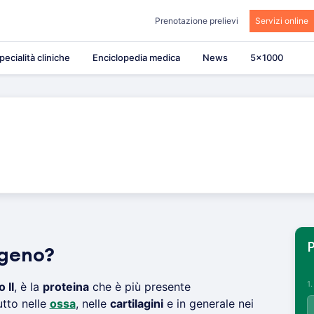
Prenotazione prelievi
Servizi online
pecialità cliniche
Enciclopedia medica
News
5×1000
P
ageno?
1
 II
, è la
proteina
che è più presente
utto nelle
ossa
, nelle
cartilagini
e in generale nei