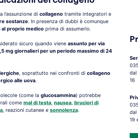
ndicazioni del collageno
a l’assunzione di
collageno
tramite integratori e
tre sostanze
. In presenza di dubbi è comunque
i al proprio medico
prima di assumerlo.
P
iderato sicuro quando viene
assunto per via
2,5 mg giornalieri per un periodo massimo di 24
Ser
03
dal
llergiche
, soprattutto nei confronti di
collageno
16
ergico alle uova
.
molecole (come la
glucosammina
) potrebbe
Pri
terali come
mal di testa
,
nausea
,
bruciori di
03
ea
, reazioni cutanee e
sonnolenza
.
dal
19 