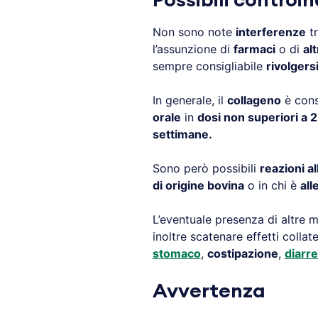
Possibili controi
Non sono note
interferenze
tr
l’assunzione di
farmaci
o di
al
sempre consigliabile
rivolgers
In generale, il
collageno
è cons
orale
in
dosi non superiori a 
settimane.
Sono però possibili
reazioni a
di origine bovina
o in chi è
all
L’eventuale presenza di altre 
inoltre scatenare effetti colla
stomaco
,
costipazione
,
diarr
Avvertenza