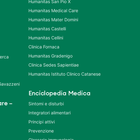
Humanitas San Pio X
Humanitas Medical Care
Humanitas Mater Domini
Humanitas Castelli
Humanitas Cellini
Clinica Fornaca
Humanitas Gradenigo
cerca
Clinica Sedes Sapientiae
Humanitas Istituto Clinico Catanese
 Gavazzeni
Enciclopedia Medica
re –
Sintomi e disturbi
Integratori alimentari
Principi attivi
Prevenzione
Glossario immunologia