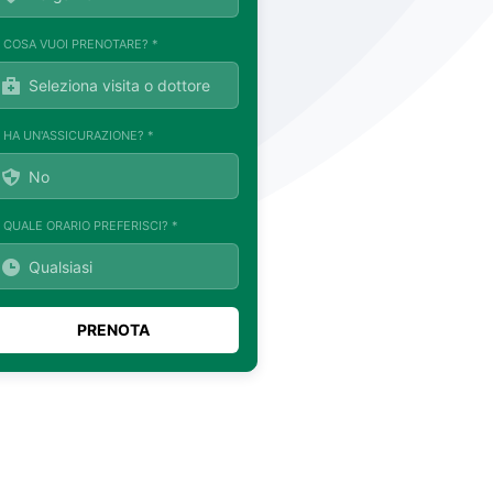
. COSA VUOI PRENOTARE? *
. HA UN'ASSICURAZIONE? *
. QUALE ORARIO PREFERISCI? *