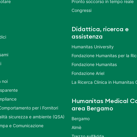
otare
Pronto soccorso in tempo reale
Congressi
Didattica, ricerca e
assistenza
dici
Humanitas University
Esami
Fondazione Humanitas per la Ri
i
Fondazione Humanitas
Fondazione Ariel
 noi
La Ricerca Clinica in Humanitas
asparente
mpliance
Humanitas Medical Ca
Comportamento per i Fornitori
area Bergamo
ualità sicurezza e ambiente (QSA)
Bergamo
ampa e Comunicazione
Almè
Trezzo sull’Adda