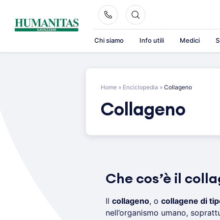
Skip
to
content
Chi siamo
Info utili
Medici
S
Home
»
Enciclopedia
»
Collageno
Collageno
Che cos’è il coll
Il
collageno
, o
collagene di tipo
nell’organismo umano, sopratt