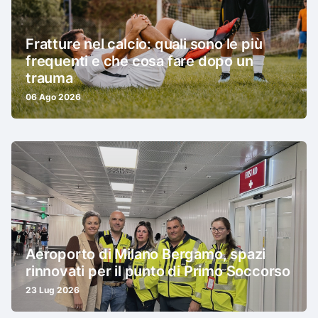
Fratture nel calcio: quali sono le più
frequenti e che cosa fare dopo un
trauma
06 Ago 2026
Aeroporto di Milano Bergamo, spazi
rinnovati per il punto di Primo Soccorso
23 Lug 2026