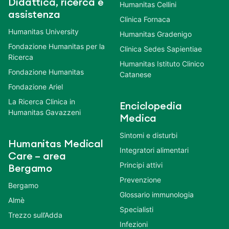
Didattica, ricerca e
Humanitas Cellini
assistenza
Clinica Fornaca
Humanitas University
Humanitas Gradenigo
Fondazione Humanitas per la
Clinica Sedes Sapientiae
Ricerca
Humanitas Istituto Clinico
Fondazione Humanitas
Catanese
Fondazione Ariel
La Ricerca Clinica in
Enciclopedia
Humanitas Gavazzeni
Medica
Sintomi e disturbi
Humanitas Medical
Integratori alimentari
Care – area
Principi attivi
Bergamo
Prevenzione
Bergamo
Glossario immunologia
Almè
Specialisti
Trezzo sull’Adda
Infezioni