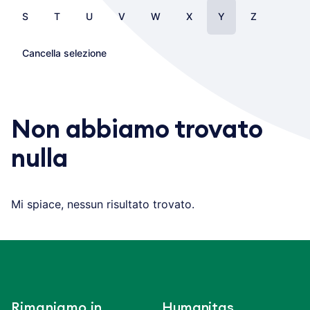
S
T
U
V
W
X
Y
Z
Cancella selezione
Non abbiamo trovato
nulla
Mi spiace, nessun risultato trovato.
Rimaniamo in
Humanitas