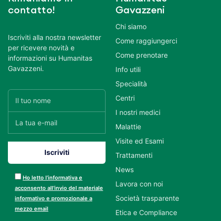
contatto!
Gavazzeni
Chi siamo
Iscriviti alla nostra newsletter
Come raggiungerci
per ricevere novità e
Come prenotare
informazioni su Humanitas
Gavazzeni.
Info utili
Specialità
Centri
I nostri medici
Malattie
Visite ed Esami
Trattamenti
News
Ho letto l’informativa e
Lavora con noi
acconsento all’invio del materiale
Società trasparente
informativo e promozionale a
mezzo email
Etica e Compliance