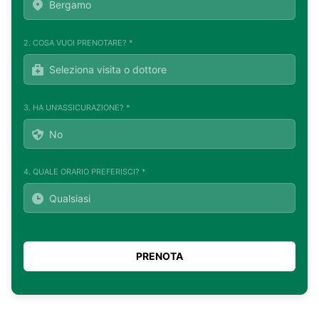
2. COSA VUOI PRENOTARE? *
3. HA UN'ASSICURAZIONE? *
4. QUALE ORARIO PREFERISCI? *