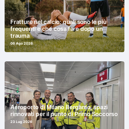
Fratture nel calcio: quali sono le più
frequenti e che cosa fare dopo un
trauma
06 Ago 2026
Aeroporto di Milano Bergamo, spazi
rinnovati per il punto di Primo Soccorso
23 Lug 2026