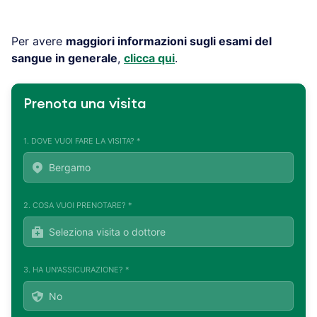
Per avere
maggiori informazioni sugli esami del
sangue in generale
,
clicca qui
.
Prenota una visita
1. DOVE VUOI FARE LA VISITA? *
2. COSA VUOI PRENOTARE? *
3. HA UN'ASSICURAZIONE? *