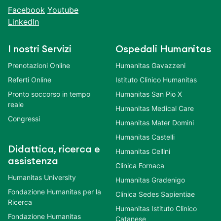
Facebook
Youtube
LinkedIn
I nostri Servizi
Ospedali Humanitas
Prenotazioni Online
Humanitas Gavazzeni
Referti Online
Istituto Clinico Humanitas
Pronto soccorso in tempo
Humanitas San Pio X
reale
Humanitas Medical Care
Congressi
Humanitas Mater Domini
Humanitas Castelli
Didattica, ricerca e
Humanitas Cellini
assistenza
Clinica Fornaca
Humanitas University
Humanitas Gradenigo
Fondazione Humanitas per la
Clinica Sedes Sapientiae
Ricerca
Humanitas Istituto Clinico
Fondazione Humanitas
Catanese