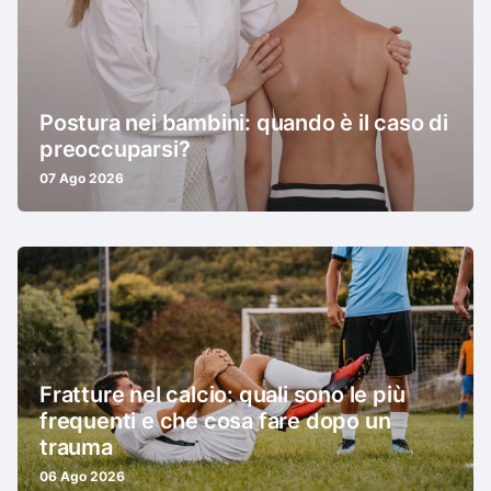
Postura nei bambini: quando è il caso di
preoccuparsi?
07 Ago 2026
Fratture nel calcio: quali sono le più
frequenti e che cosa fare dopo un
trauma
06 Ago 2026