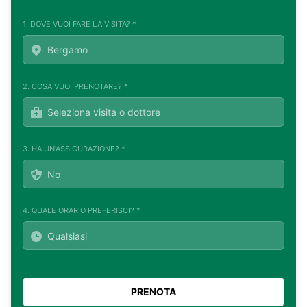
1. DOVE VUOI FARE LA VISITA? *
2. COSA VUOI PRENOTARE? *
3. HA UN'ASSICURAZIONE? *
4. QUALE ORARIO PREFERISCI? *