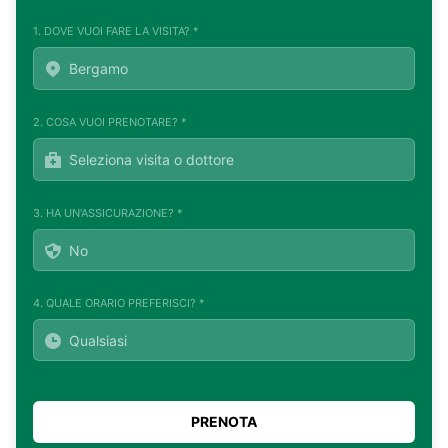
1. DOVE VUOI FARE LA VISITA? *
2. COSA VUOI PRENOTARE? *
3. HA UN'ASSICURAZIONE? *
4. QUALE ORARIO PREFERISCI? *