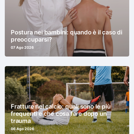
Postura nei bambini: quando è il caso di
preoccuparsi?
07 Ago 2026
Fratture nel calcio: quali sono le più
frequenti e che cosa fare dopo un
trauma
06 Ago 2026