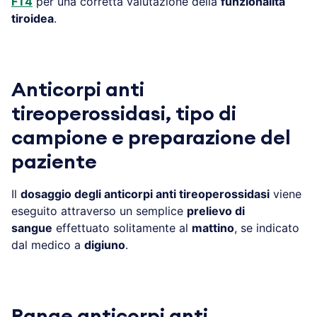
FT4
per una corretta valutazione della
funzionalità
tiroidea
.
Anticorpi anti
tireoperossidasi, tipo di
campione e preparazione del
paziente
Il
dosaggio degli anticorpi anti tireoperossidasi
viene
eseguito attraverso un semplice
prelievo di
sangue
effettuato solitamente al
mattino
, se indicato
dal medico a
digiuno
.
Range anticorpi anti