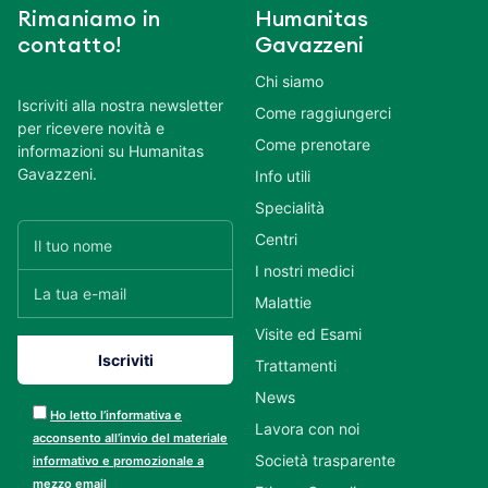
Rimaniamo in
Humanitas
contatto!
Gavazzeni
Chi siamo
Iscriviti alla nostra newsletter
Come raggiungerci
per ricevere novità e
Come prenotare
informazioni su Humanitas
Gavazzeni.
Info utili
Specialità
Centri
I nostri medici
Malattie
Visite ed Esami
Trattamenti
News
Ho letto l’informativa e
Lavora con noi
acconsento all’invio del materiale
Società trasparente
informativo e promozionale a
mezzo email