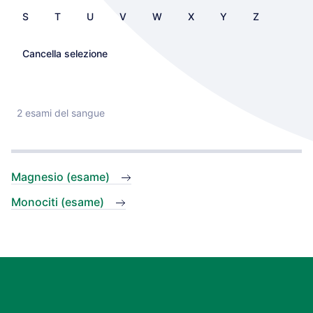
S
T
U
V
W
X
Y
Z
Cancella selezione
2 esami del sangue
Magnesio (esame)
Monociti (esame)