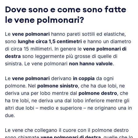
Dove sono e come sono fatte
le vene polmonari?
Le
vene polmonari
hanno pareti sottili ed elastiche,
sono
lunghe circa 1,5 centimetri
e hanno un diametro
di circa 15 millimetri. In genere le
vene polmonari di
destra
sono leggermente più grosse di quelle di
sinistra. Le vene polmonari
non hanno valvole
.
Le
vene polmonari
derivano
in coppia
da ogni
polmone. Nel
polmone sinistro
, che ha due lobi, ne
deriva una per lobo mentre dal
polmone destro
, che
ha tre lobi, ne deriva una dal lobo inferiore mentre gli
altri due lobi – medio e superiore – ne originano una in
due.
Le vene che collegano il cuore con il polmone destro
sono chiamate
vene polmonari di destra
, quelle che lo