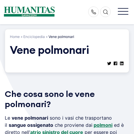
Skip
to
content
Home
»
Enciclopedia
»
Vene polmonari
Vene polmonari
Che cosa sono le vene
polmonari?
Le
vene polmonari
sono i vasi che trasportano
il
sangue ossigenato
che proviene dai
polmoni
ed è
diretto nell’
atrio sinistro del cuore
per essere poi