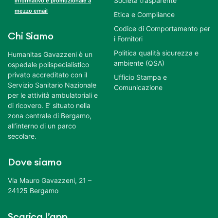
Società trasparente
informativo e promozionale a
mezzo email
Etica e Compliance
Codice di Comportamento per
Chi Siamo
i Fornitori
Politica qualità sicurezza e
Humanitas Gavazzeni è un
ambiente (QSA)
ospedale polispecialistico
privato accreditato con il
Ufficio Stampa e
Servizio Sanitario Nazionale
Comunicazione
per le attività ambulatoriali e
di ricovero. E’ situato nella
zona centrale di Bergamo,
all’interno di un parco
secolare.
Dove siamo
Via Mauro Gavazzeni, 21 –
24125 Bergamo
Scarica l’app