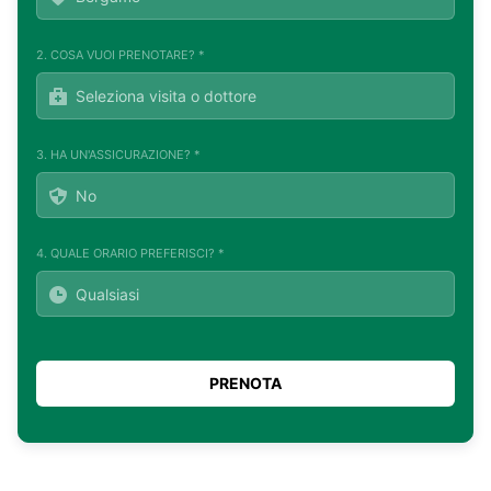
2. COSA VUOI PRENOTARE? *
3. HA UN'ASSICURAZIONE? *
4. QUALE ORARIO PREFERISCI? *