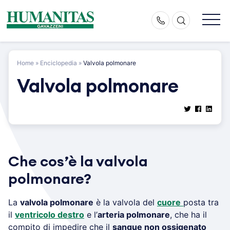
Skip
to
content
Home
»
Enciclopedia
»
Valvola polmonare
Valvola polmonare
Che cos’è la valvola
polmonare?
La
valvola polmonare
è la valvola del
cuore
posta tra
il
ventricolo destro
e l’
arteria polmonare
, che ha il
compito di impedire che il
sangue non ossigenato