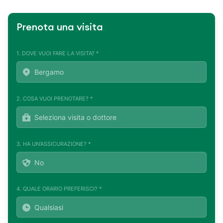
Prenota una visita
1. DOVE VUOI FARE LA VISITA? *
2. COSA VUOI PRENOTARE? *
3. HA UN'ASSICURAZIONE? *
4. QUALE ORARIO PREFERISCI? *