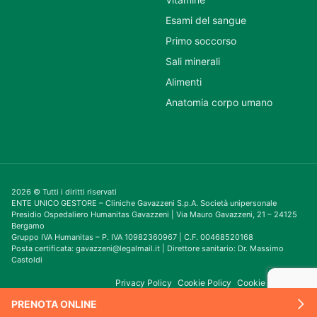
Esami del sangue
Primo soccorso
Sali minerali
Alimenti
Anatomia corpo umano
2026 © Tutti i diritti riservati
ENTE UNICO GESTORE – Cliniche Gavazzeni S.p.A. Società unipersonale
Presidio Ospedaliero Humanitas Gavazzeni | Via Mauro Gavazzeni, 21 – 24125
Bergamo
Gruppo IVA Humanitas – P. IVA 10982360967 | C.F. 00468520168
Posta certificata: gavazzeni@legalmail.it | Direttore sanitario: Dr. Massimo
Castoldi
Privacy Policy
Cookie Policy
Cookie Consent
PRENOTA ONLINE