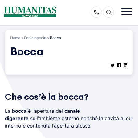
Skip
to
content
Home
»
Enciclopedia
»
Bocca
Bocca
Che cos’è la bocca?
La
bocca
è l’apertura del
canale
digerente
sull’ambiente esterno nonché la cavita al cui
interno è contenuta l’apertura stessa.