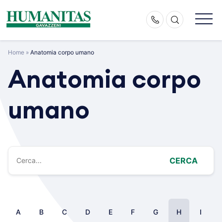
Skip
to
content
Home
»
Anatomia corpo umano
Anatomia corpo
umano
CERCA
A
B
C
D
E
F
G
H
I