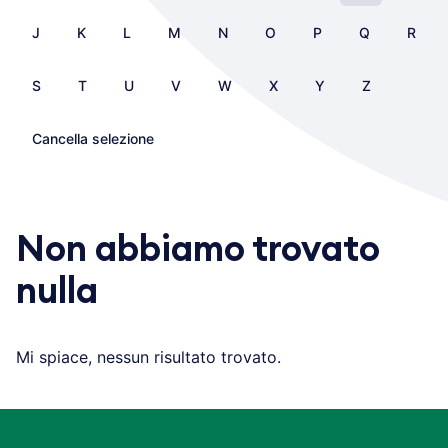
J
K
L
M
N
O
P
Q
R
S
T
U
V
W
X
Y
Z
Cancella selezione
Non abbiamo trovato
nulla
Mi spiace, nessun risultato trovato.