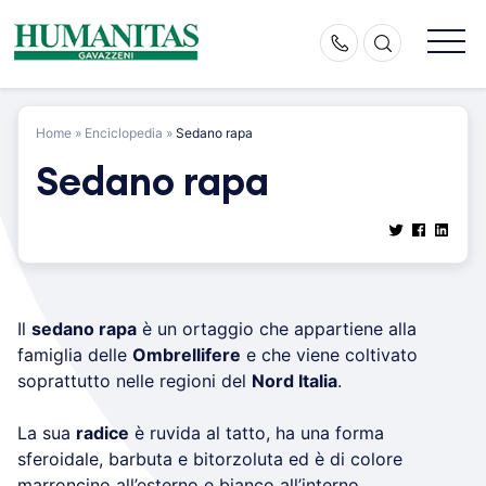
Skip
to
content
Home
»
Enciclopedia
»
Sedano rapa
Sedano rapa
Il
sedano rapa
è un ortaggio che appartiene alla
famiglia delle
Ombrellifere
e che viene coltivato
soprattutto nelle regioni del
Nord Italia
.
La sua
radice
è ruvida al tatto, ha una forma
sferoidale, barbuta e bitorzoluta ed è di colore
marroncino all’esterno e bianco all’interno.