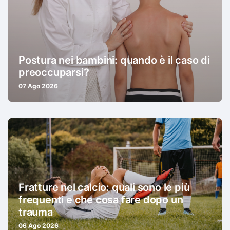
Postura nei bambini: quando è il caso di
preoccuparsi?
07 Ago 2026
Fratture nel calcio: quali sono le più
frequenti e che cosa fare dopo un
trauma
06 Ago 2026