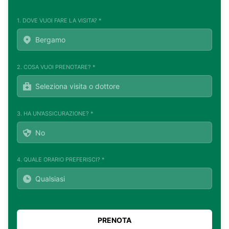
1. DOVE VUOI FARE LA VISITA? *
2. COSA VUOI PRENOTARE? *
3. HA UN'ASSICURAZIONE? *
4. QUALE ORARIO PREFERISCI? *