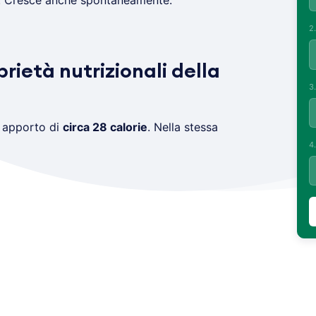
i. Cresce anche spontaneamente.
2
prietà nutrizionali della
3
 apporto di
circa 28 calorie
. Nella stessa
4