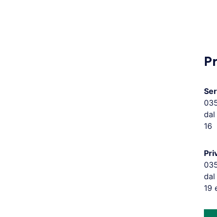
P
Ser
03
dal
16
Pri
03
dal
19 