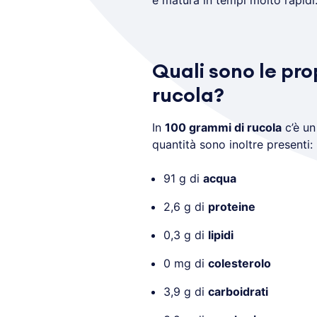
e matura in tempi molto rapid
Quali sono le pro
rucola?
In
100 grammi di rucola
c’è un
quantità sono inoltre presenti:
91 g di
acqua
2,6 g di
proteine
0,3 g di
lipidi
0 mg di
colesterolo
3,9 g di
carboidrati