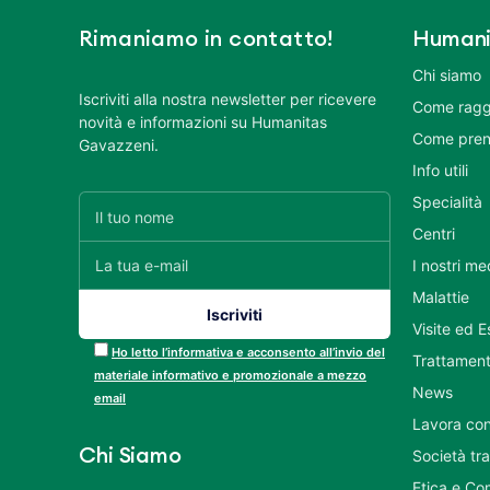
Rimaniamo in contatto!
Humani
Chi siamo
Iscriviti alla nostra newsletter per ricevere
Come ragg
novità e informazioni su Humanitas
Come pren
Gavazzeni.
Info utili
Specialità
Centri
I nostri me
Malattie
Visite ed 
Ho letto l’informativa e acconsento all’invio del
Trattament
materiale informativo e promozionale a mezzo
News
email
Lavora con
Chi Siamo
Società tr
Etica e Co