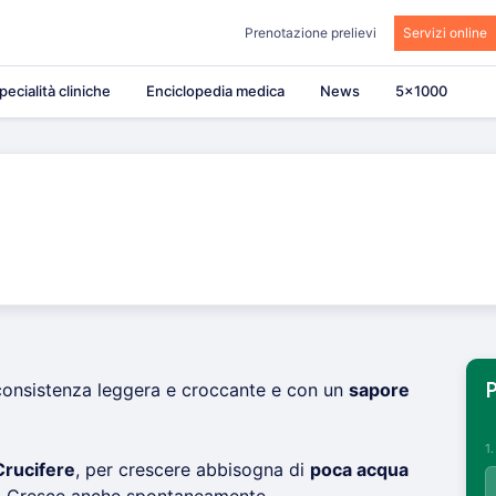
Prenotazione prelievi
Servizi online
pecialità cliniche
Enciclopedia medica
News
5×1000
consistenza leggera e croccante e con un
sapore
P
1
Crucifere
, per crescere abbisogna di
poca acqua