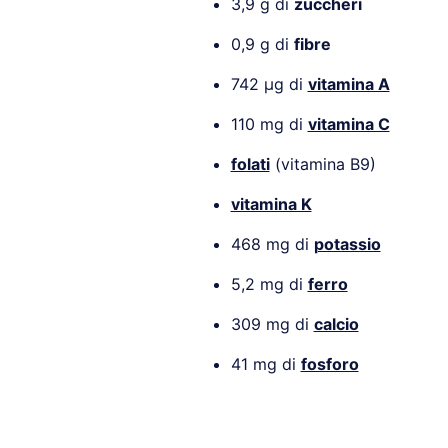
3,9 g di
zuccheri
0,9 g di
fibre
742 µg di
vitamina A
110 mg di
vitamina C
folati
(vitamina B9)
vitamina K
468 mg di
potassio
5,2 mg di
ferro
309 mg di
calcio
41 mg di
fosforo