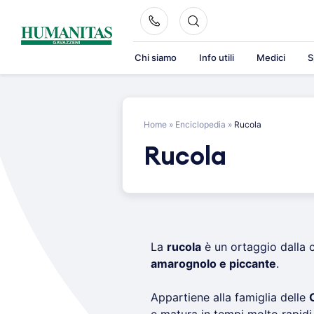
Skip
to
content
Chi siamo
Info utili
Medici
S
Home
»
Enciclopedia
»
Rucola
Rucola
La
rucola
è un ortaggio dalla 
amarognolo e piccante
.
Appartiene alla famiglia delle