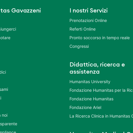
tas Gavazzeni
I nostri Servizi
Prenotazioni Online
iungerci
Referti Online
otare
Pronto soccorso in tempo reale
Congressi
Didattica, ricerca e
assistenza
dici
Humanitas University
Esami
Fondazione Humanitas per la Ri
i
Fondazione Humanitas
Fondazione Ariel
 noi
La Ricerca Clinica in Humanitas
asparente
mpliance