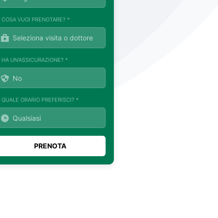
. COSA VUOI PRENOTARE? *
. HA UN'ASSICURAZIONE? *
. QUALE ORARIO PREFERISCI? *