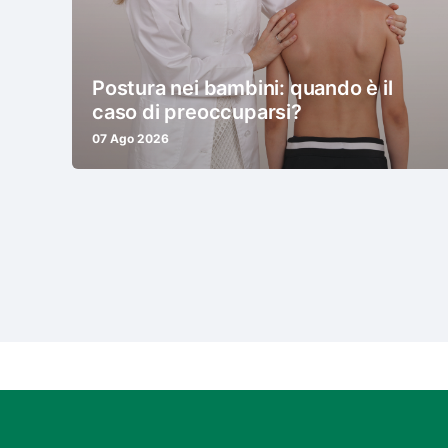
Postura nei bambini: quando è il
caso di preoccuparsi?
07 Ago 2026