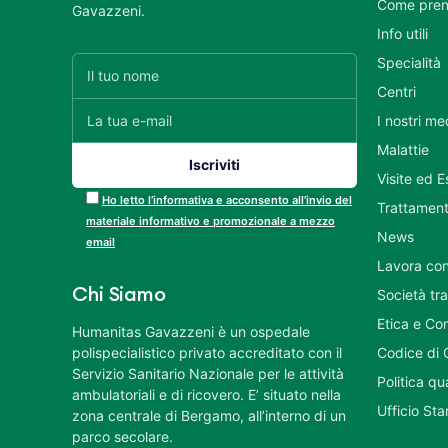
Come pren
Gavazzeni.
Info utili
Specialità
Centri
I nostri me
Malattie
Visite ed 
Ho letto l’informativa e acconsento all’invio del
Trattament
materiale informativo e promozionale a mezzo
News
email
Lavora con
Chi Siamo
Società tr
Etica e Co
Humanitas Gavazzeni è un ospedale
polispecialistico privato accreditato con il
Codice di 
Servizio Sanitario Nazionale per le attività
Politica q
ambulatoriali e di ricovero. E’ situato nella
Ufficio St
zona centrale di Bergamo, all’interno di un
parco secolare.