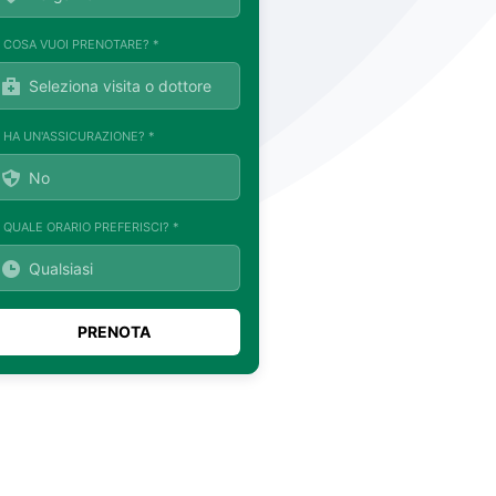
. COSA VUOI PRENOTARE? *
. HA UN'ASSICURAZIONE? *
. QUALE ORARIO PREFERISCI? *