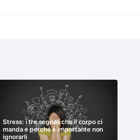
Stress: i tre segnali che il corpo ci
manda e perché è importante non
ignorarli