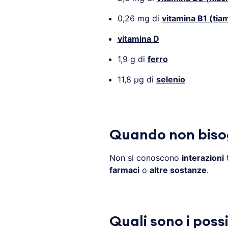
0,26 mg di
vitamina B1 (tia
vitamina D
1,9 g di
ferro
11,8 µg di
selenio
Quando non biso
Non si conoscono
interazioni
t
farmaci
o
altre sostanze
.
Quali sono i possi