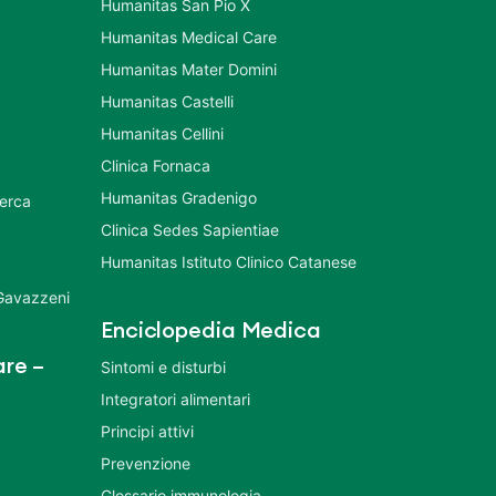
Humanitas San Pio X
Humanitas Medical Care
Humanitas Mater Domini
Humanitas Castelli
Humanitas Cellini
Clinica Fornaca
Humanitas Gradenigo
cerca
Clinica Sedes Sapientiae
Humanitas Istituto Clinico Catanese
 Gavazzeni
Enciclopedia Medica
re –
Sintomi e disturbi
Integratori alimentari
Principi attivi
Prevenzione
Glossario immunologia