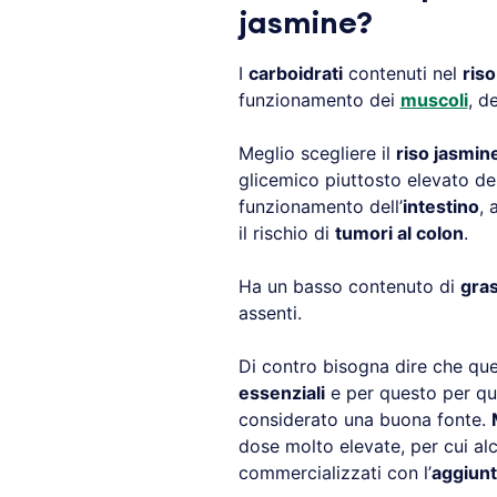
jasmine?
I
carboidrati
contenuti nel
ris
funzionamento dei
muscoli
, d
Meglio scegliere il
riso jasmin
glicemico piuttosto elevato del
funzionamento dell’
intestino
, 
il rischio di
tumori al colon
.
Ha un basso contenuto di
gras
assenti.
Di contro bisogna dire che ques
essenziali
e per questo per qu
considerato una buona fonte.
dose molto elevate, per cui al
commercializzati con l’
aggiunt