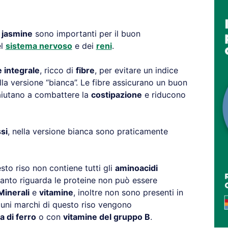
o jasmine
sono importanti per il buon
el
sistema nervoso
e dei
reni
.
e integrale
, ricco di
fibre
, per evitare un indice
la versione “bianca”. Le fibre assicurano un buon
aiutano a combattere la
costipazione
e riducono
si
, nella versione bianca sono praticamente
to riso non contiene tutti gli
aminoacidi
anto riguarda le proteine non può essere
Minerali
e
vitamine
, inoltre non sono presenti in
cuni marchi di questo riso vengono
a di ferro
o con
vitamine del gruppo B
.