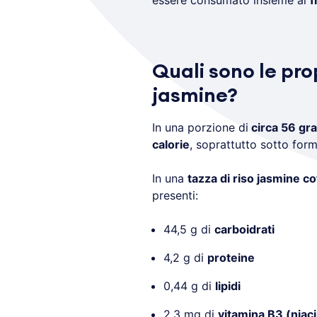
essere consumato insieme ai
f
Quali sono le prop
jasmine?
In una porzione di
circa 56 gr
calorie
, soprattutto sotto form
In una
tazza di riso jasmine co
presenti:
44,5 g di
carboidrati
4,2 g di
proteine
0,44 g di
lipidi
2,3 mg di
vitamina B3 (niac