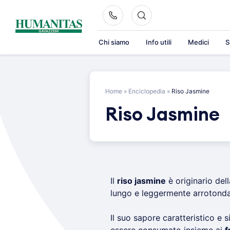
Skip
to
content
Chi siamo
Info utili
Medici
S
Home
»
Enciclopedia
»
Riso Jasmine
Riso Jasmine
Il
riso jasmine
è originario del
lungo e leggermente arrotond
Il suo sapore caratteristico e s