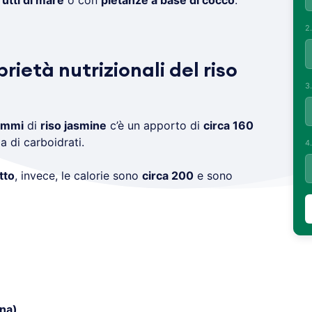
rutti di mare
o con
pietanze a base di cocco
.
2
rietà nutrizionali del riso
3
ammi
di
riso jasmine
c’è un apporto di
circa 160
a di carboidrati.
4
tto
, invece, le calorie sono
circa 200
e sono
ina)