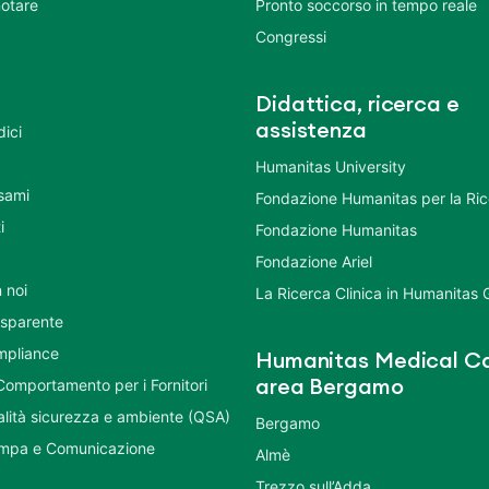
otare
Pronto soccorso in tempo reale
Congressi
Didattica, ricerca e
assistenza
dici
Humanitas University
Esami
Fondazione Humanitas per la Ri
i
Fondazione Humanitas
Fondazione Ariel
 noi
La Ricerca Clinica in Humanitas
asparente
mpliance
Humanitas Medical Ca
Comportamento per i Fornitori
area Bergamo
ualità sicurezza e ambiente (QSA)
Bergamo
ampa e Comunicazione
Almè
Trezzo sull’Adda