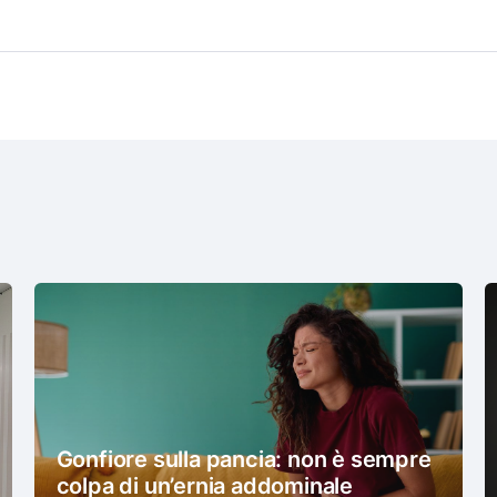
Gonfiore sulla pancia: non è sempre
colpa di un’ernia addominale