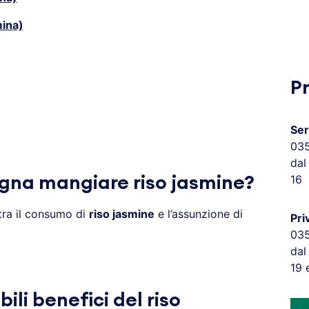
mina)
P
Ser
03
dal
16
gna mangiare riso jasmine?
ra il consumo di
riso jasmine
e l’assunzione di
Pri
03
dal
19 
bili benefici del riso