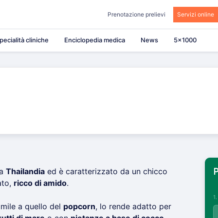
Prenotazione prelievi
Servizi online
pecialità cliniche
Enciclopedia medica
News
5×1000
la
Thailandia
ed è caratterizzato da un chicco
P
ato,
ricco di amido
.
1
imile a quello del
popcorn
, lo rende adatto per