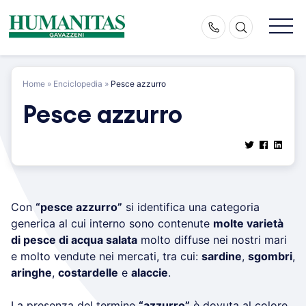
Skip
to
content
Home
»
Enciclopedia
»
Pesce azzurro
Pesce azzurro
Con
“pesce azzurro”
si identifica una categoria
generica al cui interno sono contenute
molte varietà
di pesce di acqua salata
molto diffuse nei nostri mari
e molto vendute nei mercati, tra cui:
sardine
,
sgombri
,
aringhe
,
costardelle
e
alaccie
.
La presenza del termine
“azzurro”
è dovuta al colore