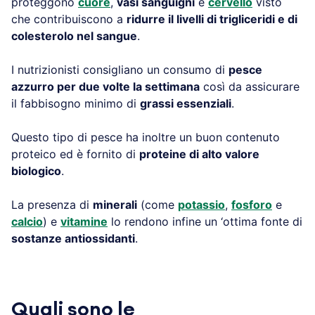
proteggono
cuore
,
vasi sanguigni
e
cervello
visto
che contribuiscono a
ridurre il livelli di trigliceridi e di
colesterolo nel sangue
.
I nutrizionisti consigliano un consumo di
pesce
azzurro per due volte la settimana
così da assicurare
il fabbisogno minimo di
grassi essenziali
.
Questo tipo di pesce ha inoltre un buon contenuto
proteico ed è fornito di
proteine di alto valore
biologico
.
La presenza di
minerali
(come
potassio
,
fosforo
e
calcio
) e
vitamine
lo rendono infine un ‘ottima fonte di
sostanze antiossidanti
.
Quali sono le