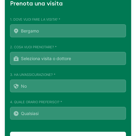
Prenota una visita
1. DOVE VUOI FARE LA VISITA? *
2. COSA VUOI PRENOTARE? *
3. HA UN'ASSICURAZIONE? *
4. QUALE ORARIO PREFERISCI? *