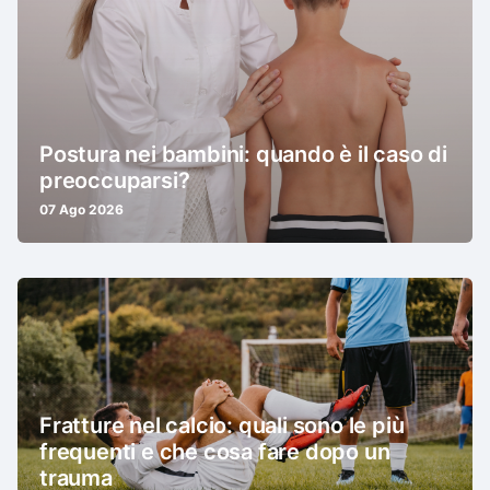
Postura nei bambini: quando è il caso di
preoccuparsi?
07 Ago 2026
Fratture nel calcio: quali sono le più
frequenti e che cosa fare dopo un
trauma