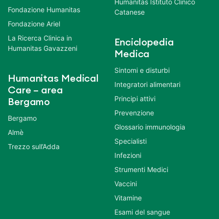
Humanitas Istituto Clinico
Fondazione Humanitas
Catanese
Fondazione Ariel
La Ricerca Clinica in
Enciclopedia
Humanitas Gavazzeni
Medica
Sintomi e disturbi
Humanitas Medical
Integratori alimentari
Care – area
Principi attivi
Bergamo
Prevenzione
Bergamo
Glossario immunologia
Almè
Specialisti
Trezzo sull’Adda
Infezioni
Strumenti Medici
Vaccini
Vitamine
Esami del sangue